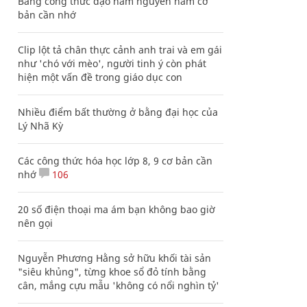
Bảng công thức đạo hàm nguyên hàm cơ
bản cần nhớ
Clip lột tả chân thực cảnh anh trai và em gái
như 'chó với mèo', người tinh ý còn phát
hiện một vấn đề trong giáo dục con
Nhiều điểm bất thường ở bằng đại học của
Lý Nhã Kỳ
Các công thức hóa học lớp 8, 9 cơ bản cần
nhớ
106
20 số điện thoại ma ám bạn không bao giờ
nên gọi
Nguyễn Phương Hằng sở hữu khối tài sản
"siêu khủng", từng khoe sổ đỏ tính bằng
cân, mắng cựu mẫu 'không có nổi nghìn tỷ'