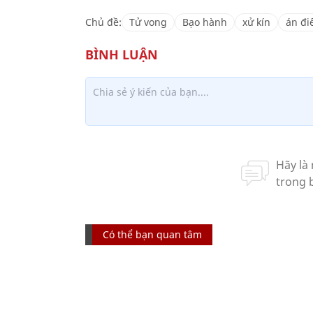
Chủ đề:
Tử vong
Bạo hành
xử kín
án đ
Có thể bạn quan tâm