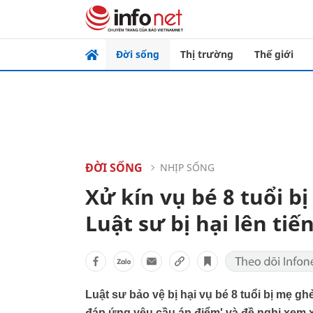
Đời sống
Thị trường
Thế giới
ĐỜI SỐNG
NHỊP SỐNG
Xử kín vụ bé 8 tuổi b
Luật sư bị hại lên tiế
Luật sư bảo vệ bị hại vụ bé 8 tuổi bị mẹ g
đáp ứng yêu cầu án điểm' và đề nghị xem x