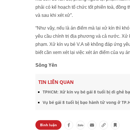
phải có kế hoạch tổ chức tốt phiên toà, đồng t
và sau khi xét xử”.
“Như vậy, nếu là án điểm mà lại xử kín thì kh
yêu cầu chính trị địa phương và cả nước. Xử 
phạm. Xử kín vụ bé V.A sẽ không đáp ứng yê
biết cần xem xét lại việc xét án điểm của vụ á
Sông Yên
TIN LIÊN QUAN
TPHCM: Xử kín vụ bé gái 8 tuổi bị dì ghẻ 
Vụ bé gái 8 tuổi bị bạo hành tử vong ở TP.
Bình luận