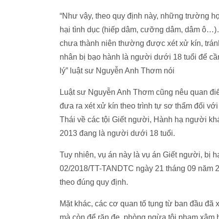
“Như vậy, theo quy định này, những trường h
hại tình dục (hiếp dâm, cưỡng dâm, dâm ô…)…
chưa thành niên thường được xét xử kín, trá
nhân bị bạo hành là người dưới 18 tuổi để cầ
lý” luật sư Nguyễn Anh Thơm nói
Luật sư Nguyễn Anh Thơm cũng nêu quan điể
đưa ra xét xử kín theo trình tự sơ thẩm đối 
Thái về các tội Giết người, Hành hạ người khá
2013 đang là người dưới 18 tuổi.
Tuy nhiên, vụ án này là vụ án Giết người, bị hạ
02/2018/TT-TANDTC ngày 21 tháng 09 năm 201
theo đúng quy định.
Mặt khác, các cơ quan tố tụng từ ban đầu đã 
mà còn để răn đe, phòng ngừa tội phạm xâm hạ