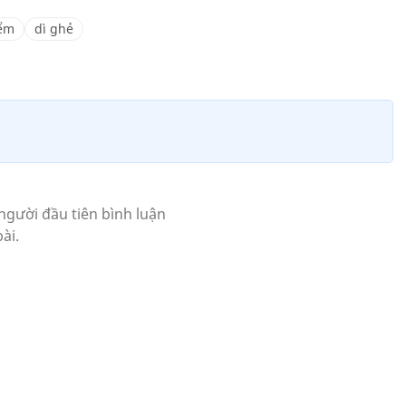
iểm
dì ghẻ