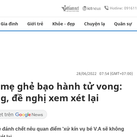
Hotline: 09161
Gia đình
Giới trẻ
Khỏe - đẹp
Chuyện lạ
Quân sự
28/06/2022 07:54 (GMT+07:00)
ị mẹ ghẻ bạo hành tử vong:
ng, đề nghị xem xét lại
hẻ đánh chết nêu quan điểm 'xử kín vụ bé V.A sẽ không
ét lại