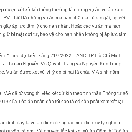
ợp được xét xử kín thông thường là những vụ án vụ án xâm
 Đặc biệt là những vụ án mà nạn nhân là trẻ em gái, người
nh gây áp lực tâm lý cho nạn nhân. Hoặc các vụ án mà nạn
n giữ bí mật đời tư, bảo vệ cho nạn nhân không bị áp lực tâm
m: “Theo dự kiến, sáng 21/7/2022, TAND TP Hồ Chí Minh
với các bị cáo Nguyễn Võ Quỳnh Trang và Nguyễn Kim Trung
c. Vụ án được xét xử vì lý do bị hại là cháu V.A sinh năm
i V.A đã tử vong thì việc xét xử kín theo tinh thần Thông tư số
8 của Tòa án nhân dân tối cao là có cần phải xem xét lại
xác định đây là vụ án điểm để ngoài mục đích xử lý nghiêm
i quyền trẻ em. Về nguyên tắc khi xét xử án điểm thì Toà án