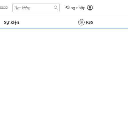
18822
Đăng nhập
Sự kiện
RSS