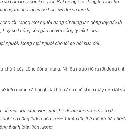
n và cảm thấy cực kì có lỗi.
Rất mong em Hằng tha lỗi cho
ọi người cho tôi có cơ hội sửa đổi và làm lại.
 cho tôi. Mong mọi người đang sử dụng lao động lấy đấy là
g hay sẽ không còn gắn bó với công ty mình nữa.
mọi người. Mong mọi người cho tôi cơ hội sửa đổi.
 sự chú ý của cộng đồng mạng. Nhiều người tỏ ra rất đồng tình
 sẻ trên mạng xã hội ghi lại hình ảnh chủ shop giày dép tát và
hỉ là một đứa sinh viên, nghỉ hè đi làm thêm kiếm tiền để
hi nghỉ nó cũng thông báo trước 1 tuần rồi, thế mà trừ hẳn 50%
hông thanh toán tiền lương.