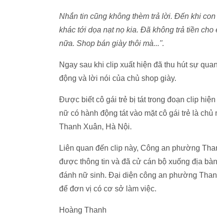
Nhắn tin cũng không thèm trả lời. Đến khi con 
khác tới dọa nạt nọ kia. Đã không trả tiền cho
nữa. Shop bán giày thôi mà...''.
Ngay sau khi clip xuất hiện đã thu hút sự qua
động và lời nói của chủ shop giày.
Được biết cô gái trẻ bị tát trong đoạn clip hi
nữ có hành động tát vào mặt cô gái trẻ là c
Thanh Xuân, Hà Nội.
Liên quan đến clip này, Công an phường Tha
được thông tin và đã cử cán bộ xuống địa bàn 
đánh nữ sinh. Đại diện công an phường Thanh X
để đơn vị có cơ sở làm việc.
Hoàng Thanh