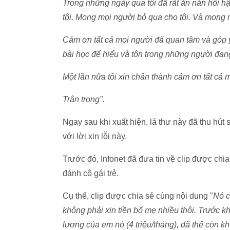
Trong những ngày qua tôi đã rất ăn năn hối hậ
tôi. Mong mọi người bỏ qua cho tôi. Và mong m
Cám ơn tất cả mọi người đã quan tâm và góp ý
bài học để hiểu và tôn trong những người đan
Một lần nữa tôi xin chân thành cảm ơn tất cả 
Trân trọng".
Ngay sau khi xuất hiện, lá thư này đã thu hút
với lời xin lỗi này.
Trước đó, Infonet đã đưa tin về clip được chia
đánh cô gái trẻ.
Cụ thể, clip được chia sẻ cùng nội dung "
Nó c
không phải xin tiền bố mẹ nhiều thôi. Trước k
lương của em nó (4 triệu/tháng), đã thế còn k