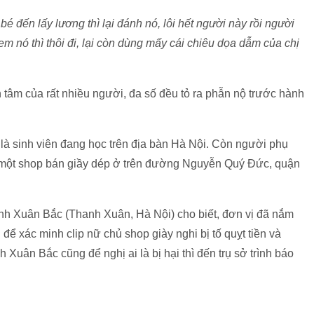
bé đến lấy lương thì lại đánh nó, lôi hết người này rồi người
 em nó thì thôi đi, lại còn dùng mấy cái chiêu dọa dẫm của chị
n tâm của rất nhiều người, đa số đều tỏ ra phẫn nộ trước hành
ện là sinh viên đang học trên địa bàn Hà Nội. Còn người phụ
hủ một shop bán giầy dép ở trên đường Nguyễn Quý Đức, quận
nh Xuân Bắc (Thanh Xuân, Hà Nội) cho biết, đơn vị đã nắm
để xác minh clip nữ chủ shop giày nghi bị tố quỵt tiền và
uân Bắc cũng để nghị ai là bị hại thì đến trụ sở trình báo