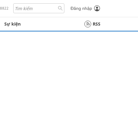
18822
Đăng nhập
Sự kiện
RSS