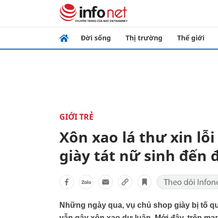
Đời sống
Thị trường
Thế giới
GIỚI TRẺ
Xôn xao lá thư xin lỗ
giày tát nữ sinh đến 
Những ngày qua, vụ chủ shop giày bị tố quỵ
vẫn gây xôn xao dư luận. Mới đây, trên mạng