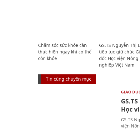
Chăm sóc sức khỏe cần
GS.TS Nguyễn Thị 
thực hiện ngay khi cơ thể
tiếp tục giữ chức 
còn khỏe
đốc Học viện Nông
nghiệp Việt Nam
Tin cùng chuyên mục
GIÁO DỤ
GS.TS
Học v
GS.TS Ng
viện Nôn