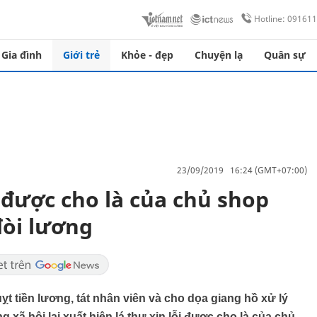
Hotline: 09161
Gia đình
Giới trẻ
Khỏe - đẹp
Chuyện lạ
Quân sự
23/09/2019 16:24 (GMT+07:00)
i được cho là của chủ shop
đòi lương
t tiền lương, tát nhân viên và cho dọa giang hồ xử lý
 xã hội lại xuất hiện lá thư xin lỗi được cho là của chủ