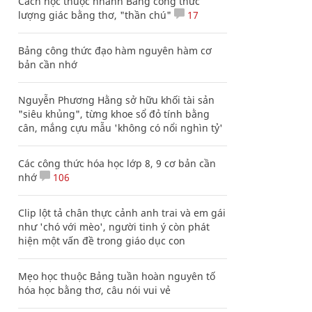
Cách học thuộc nhanh Bảng công thức
lượng giác bằng thơ, "thần chú"
17
Bảng công thức đạo hàm nguyên hàm cơ
bản cần nhớ
Nguyễn Phương Hằng sở hữu khối tài sản
"siêu khủng", từng khoe sổ đỏ tính bằng
cân, mắng cựu mẫu 'không có nổi nghìn tỷ'
Các công thức hóa học lớp 8, 9 cơ bản cần
nhớ
106
Clip lột tả chân thực cảnh anh trai và em gái
như 'chó với mèo', người tinh ý còn phát
hiện một vấn đề trong giáo dục con
Mẹo học thuộc Bảng tuần hoàn nguyên tố
hóa học bằng thơ, câu nói vui vẻ