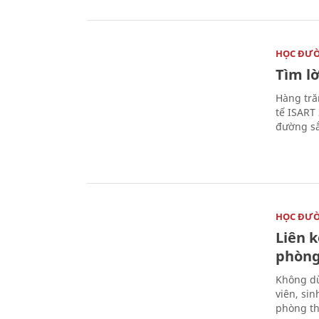
HỌC ĐƯ
Tìm lờ
Hàng tră
tế ISART
đường sắ
HỌC ĐƯ
Liên 
phòng
Không dừ
viên, si
phòng th