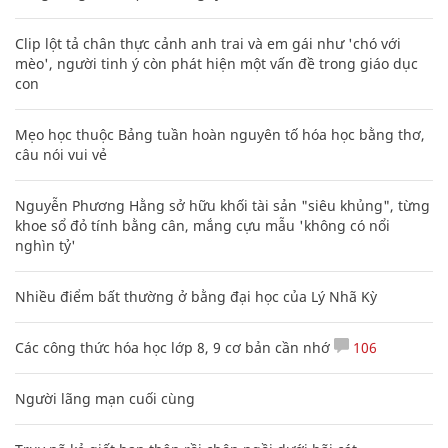
Clip lột tả chân thực cảnh anh trai và em gái như 'chó với
mèo', người tinh ý còn phát hiện một vấn đề trong giáo dục
con
Mẹo học thuộc Bảng tuần hoàn nguyên tố hóa học bằng thơ,
câu nói vui vẻ
Nguyễn Phương Hằng sở hữu khối tài sản "siêu khủng", từng
khoe sổ đỏ tính bằng cân, mắng cựu mẫu 'không có nổi
nghìn tỷ'
Nhiều điểm bất thường ở bằng đại học của Lý Nhã Kỳ
Các công thức hóa học lớp 8, 9 cơ bản cần nhớ
106
Người lãng mạn cuối cùng