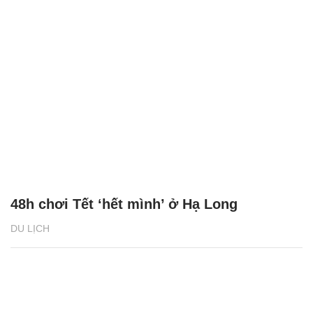
48h chơi Tết ‘hết mình’ ở Hạ Long
DU LỊCH