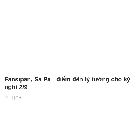
Fansipan, Sa Pa - điểm đến lý tưởng cho kỳ
nghỉ 2/9
DU LỊCH