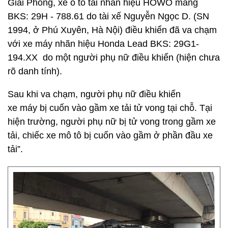
Giải Phóng, xe ô tô tải nhãn hiệu HOWO mang
BKS: 29H - 788.61 do tài xế Nguyễn Ngọc D. (SN
1994, ở Phú Xuyên, Hà Nội) điều khiển đã va chạm
với xe máy nhãn hiệu Honda Lead BKS: 29G1-
194.XX do một người phụ nữ điều khiển (hiện chưa
rõ danh tính).
Sau khi va chạm, người phụ nữ điều khiển
xe máy bị cuốn vào gầm xe tải tử vong tại chỗ. Tại
hiện trường, người phụ nữ bị tử vong trong gầm xe
tải, chiếc xe mô tô bị cuốn vào gầm ở phần đầu xe
tải”.