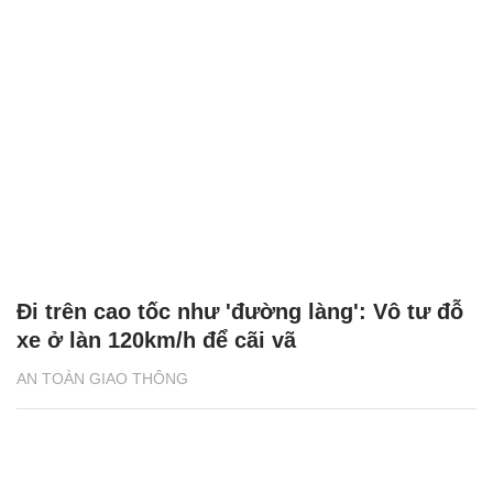
Đi trên cao tốc như 'đường làng': Vô tư đỗ
xe ở làn 120km/h để cãi vã
AN TOÀN GIAO THÔNG