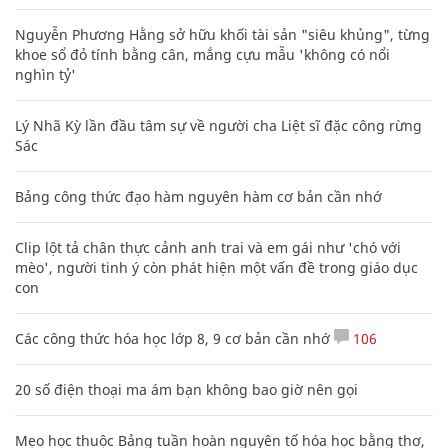
Nguyễn Phương Hằng sở hữu khối tài sản "siêu khủng", từng
khoe sổ đỏ tính bằng cân, mắng cựu mẫu 'không có nổi
nghìn tỷ'
Lý Nhã Kỳ lần đầu tâm sự về người cha Liệt sĩ đặc công rừng
Sác
Bảng công thức đạo hàm nguyên hàm cơ bản cần nhớ
Clip lột tả chân thực cảnh anh trai và em gái như 'chó với
mèo', người tinh ý còn phát hiện một vấn đề trong giáo dục
con
Các công thức hóa học lớp 8, 9 cơ bản cần nhớ
106
20 số điện thoại ma ám bạn không bao giờ nên gọi
Mẹo học thuộc Bảng tuần hoàn nguyên tố hóa học bằng thơ,