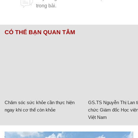
CÓ THỂ BẠN QUAN TÂM
Chăm sóc sức khỏe cần thực hiện
GS.TS Nguyễn Thị Lan ti
ngay khi cơ thể còn khỏe
chức Giám đốc Học viện
Việt Nam