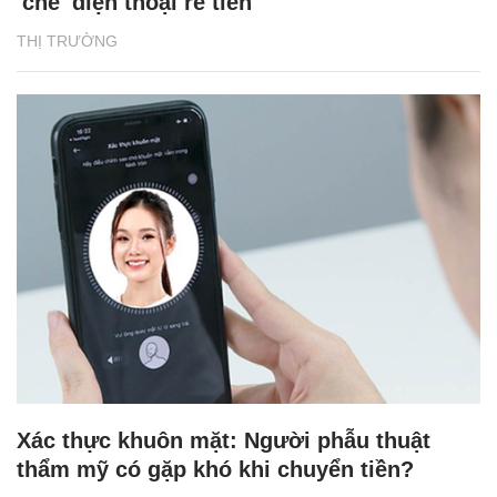
'chê' điện thoại rẻ tiền
THỊ TRƯỜNG
Xác thực khuôn mặt: Người phẫu thuật
thẩm mỹ có gặp khó khi chuyển tiền?