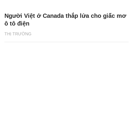
Người Việt ở Canada thắp lửa cho giấc mơ
ô tô điện
THỊ TRƯỜNG