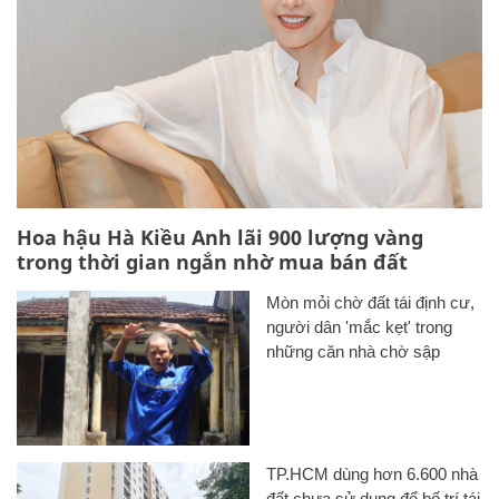
Hoa hậu Hà Kiều Anh lãi 900 lượng vàng
trong thời gian ngắn nhờ mua bán đất
Mòn mỏi chờ đất tái định cư,
người dân 'mắc kẹt' trong
những căn nhà chờ sập
TP.HCM dùng hơn 6.600 nhà
đất chưa sử dụng để bố trí tái