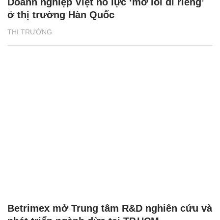
Doanh nghiệp Việt nỗ lực ‘mở lối đi riêng’
ở thị trường Hàn Quốc
THỊ TRƯỜNG
Betrimex mở Trung tâm R&D nghiên cứu và