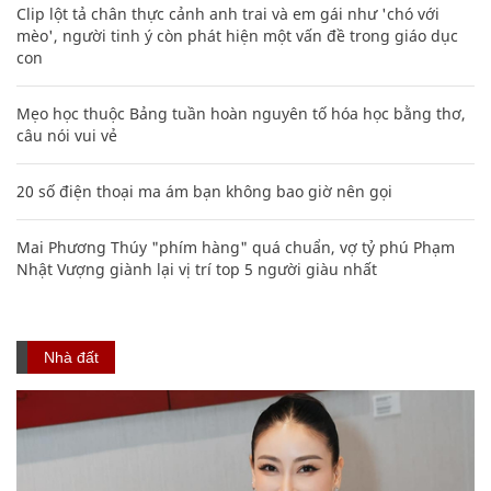
Clip lột tả chân thực cảnh anh trai và em gái như 'chó với
mèo', người tinh ý còn phát hiện một vấn đề trong giáo dục
con
Mẹo học thuộc Bảng tuần hoàn nguyên tố hóa học bằng thơ,
câu nói vui vẻ
20 số điện thoại ma ám bạn không bao giờ nên gọi
Mai Phương Thúy "phím hàng" quá chuẩn, vợ tỷ phú Phạm
Nhật Vượng giành lại vị trí top 5 người giàu nhất
Nhà đất