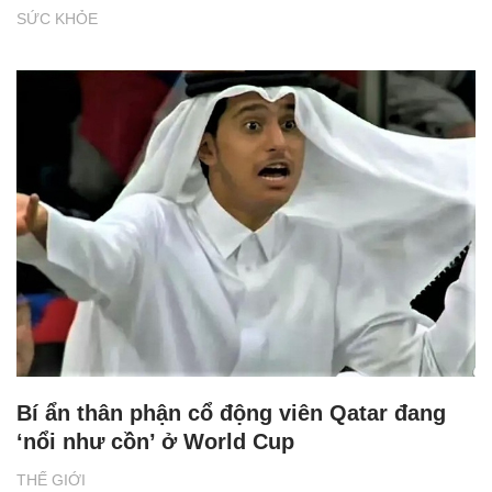
SỨC KHỎE
Bí ẩn thân phận cổ động viên Qatar đang
‘nổi như cồn’ ở World Cup
THẾ GIỚI