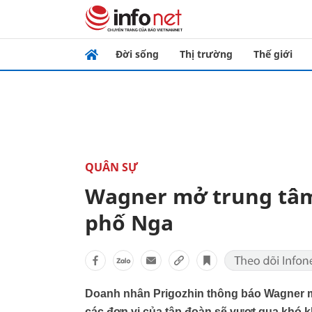
Đời sống
Thị trường
Thế giới
QUÂN SỰ
Wagner mở trung tâm
phố Nga
Doanh nhân Prigozhin thông báo Wagner mở
các đơn vị của tập đoàn sẽ vượt qua khó k