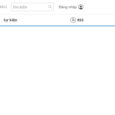
18822
Đăng nhập
Sự kiện
RSS