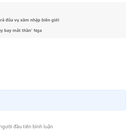
rả đũa vụ xâm nhập biên giới
áy bay mắt thần' Nga