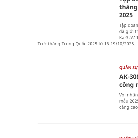
thăng
2025
Tập đoàn
đã giới 
Ka-32A11
Trực thăng Trung Quốc 2025 từ 16-19/10/2025.
QUÂN S
AK-308
công 
Với nhữn
mẫu 2025
càng cao
QUÂN S