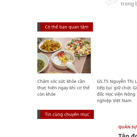
Có thể bạn quan tâm
Chăm sóc sức khỏe cần
GS.TS Nguyễn Thị 
thực hiện ngay khi cơ thể
tiếp tục giữ chức 
còn khỏe
đốc Học viện Nông
nghiệp Việt Nam
Tin cùng chuyên mục
QUÂN S
Tập đo