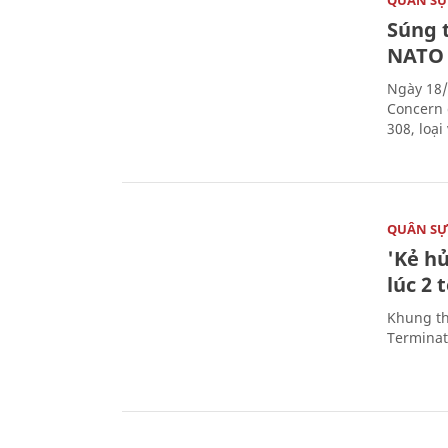
Súng 
NATO
Ngày 18/
Concern 
308, loạ
QUÂN S
'Kẻ h
lúc 2 
Khung th
Terminato