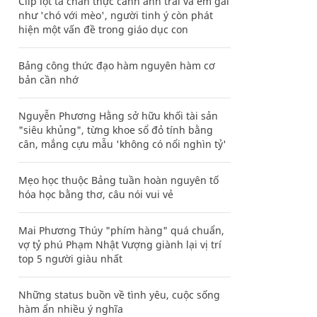
Clip lột tả chân thực cảnh anh trai và em gái
như 'chó với mèo', người tinh ý còn phát
hiện một vấn đề trong giáo dục con
Bảng công thức đạo hàm nguyên hàm cơ
bản cần nhớ
Nguyễn Phương Hằng sở hữu khối tài sản
"siêu khủng", từng khoe sổ đỏ tính bằng
cân, mắng cựu mẫu 'không có nổi nghìn tỷ'
Mẹo học thuộc Bảng tuần hoàn nguyên tố
hóa học bằng thơ, câu nói vui vẻ
Mai Phương Thúy "phím hàng" quá chuẩn,
vợ tỷ phú Phạm Nhật Vượng giành lại vị trí
top 5 người giàu nhất
Những status buồn về tình yêu, cuộc sống
hàm ẩn nhiều ý nghĩa