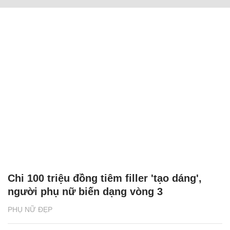
Chi 100 triệu đồng tiêm filler 'tạo dáng',
người phụ nữ biến dạng vòng 3
PHỤ NỮ ĐẸP