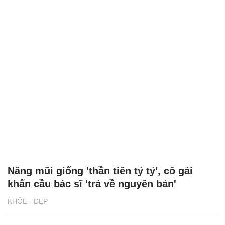
Nâng mũi giống 'thần tiên tỷ tỷ', cô gái
khẩn cầu bác sĩ 'trả về nguyên bản'
KHỎE - ĐẸP