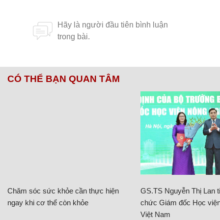
CÓ THỂ BẠN QUAN TÂM
Chăm sóc sức khỏe cần thực hiện
GS.TS Nguyễn Thị Lan ti
ngay khi cơ thể còn khỏe
chức Giám đốc Học viện
Việt Nam