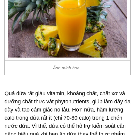
Ảnh minh hoạ.
Quả dứa rất giàu vitamin, khoáng chất, chất xơ và
dưỡng chất thực vật phytonutrients, giúp làm đầy dạ
dày và tạo cảm giác no lâu. Hơn nữa, hàm lượng
calo trong dứa rất ít (chỉ 70-80 calo) trong 1 chén
nước dứa. Vì thế, dứa có thể hỗ trợ kiểm soát cân
nặng hiệu quả khi bạn ăn dứa thay thế thực phẩm