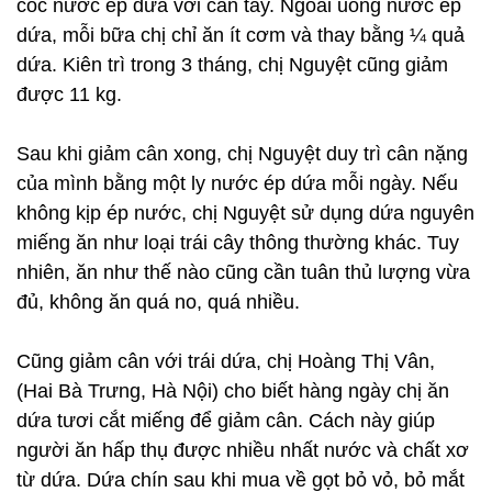
cốc nước ép dứa với cần tây. Ngoài uống nước ép
dứa, mỗi bữa chị chỉ ăn ít cơm và thay bằng ¼ quả
dứa. Kiên trì trong 3 tháng, chị Nguyệt cũng giảm
được 11 kg.
Sau khi giảm cân xong, chị Nguyệt duy trì cân nặng
của mình bằng một ly nước ép dứa mỗi ngày. Nếu
không kịp ép nước, chị Nguyệt sử dụng dứa nguyên
miếng ăn như loại trái cây thông thường khác. Tuy
nhiên, ăn như thế nào cũng cần tuân thủ lượng vừa
đủ, không ăn quá no, quá nhiều.
Cũng giảm cân với trái dứa, chị Hoàng Thị Vân,
(Hai Bà Trưng, Hà Nội) cho biết hàng ngày chị ăn
dứa tươi cắt miếng để giảm cân. Cách này giúp
người ăn hấp thụ được nhiều nhất nước và chất xơ
từ dứa. Dứa chín sau khi mua về gọt bỏ vỏ, bỏ mắt