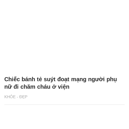
Chiếc bánh tẻ suýt đoạt mạng người phụ
nữ đi chăm cháu ở viện
KHỎE - ĐẸP