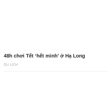
48h chơi Tết ‘hết mình’ ở Hạ Long
DU LỊCH