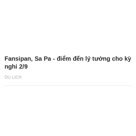
Fansipan, Sa Pa - điểm đến lý tưởng cho kỳ
nghỉ 2/9
DU LỊCH