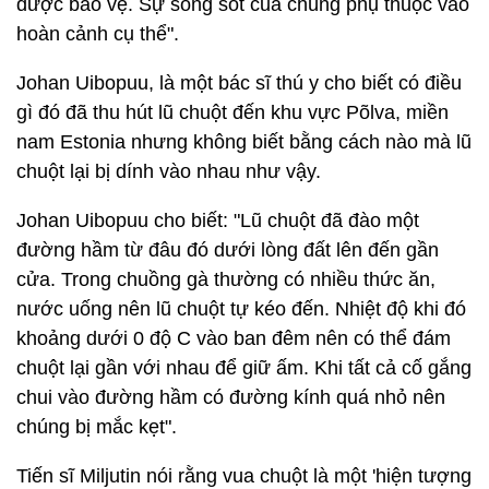
được bảo vệ. Sự sống sót của chúng phụ thuộc vào
hoàn cảnh cụ thể".
Johan Uibopuu, là một bác sĩ thú y cho biết có điều
gì đó đã thu hút lũ chuột đến khu vực Põlva, miền
nam Estonia nhưng không biết bằng cách nào mà lũ
chuột lại bị dính vào nhau như vậy.
Johan Uibopuu cho biết: "Lũ chuột đã đào một
đường hầm từ đâu đó dưới lòng đất lên đến gần
cửa. Trong chuồng gà thường có nhiều thức ăn,
nước uống nên lũ chuột tự kéo đến. Nhiệt độ khi đó
khoảng dưới 0 độ C vào ban đêm nên có thể đám
chuột lại gần với nhau để giữ ấm. Khi tất cả cố gắng
chui vào đường hầm có đường kính quá nhỏ nên
chúng bị mắc kẹt".
Tiến sĩ Miljutin nói rằng vua chuột là một 'hiện tượng