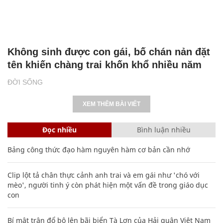
Không sinh được con gái, bố chán nản đặt
tên khiến chàng trai khốn khổ nhiều năm
ĐỜI SỐNG
XEM THÊM BÀI VIẾT
Đọc nhiều
Bình luận nhiều
Bảng công thức đạo hàm nguyên hàm cơ bản cần nhớ
Clip lột tả chân thực cảnh anh trai và em gái như 'chó với
mèo', người tinh ý còn phát hiện một vấn đề trong giáo dục
con
Bí mật trận đổ bộ lên bãi biển Tà Lơn của Hải quân Việt Nam