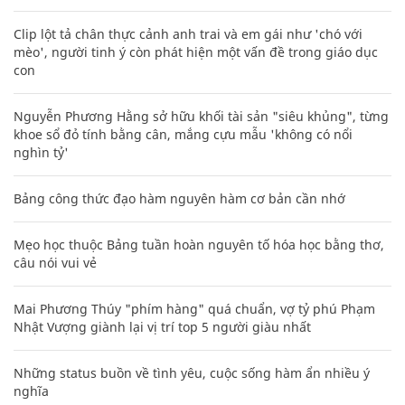
Clip lột tả chân thực cảnh anh trai và em gái như 'chó với
mèo', người tinh ý còn phát hiện một vấn đề trong giáo dục
con
Nguyễn Phương Hằng sở hữu khối tài sản "siêu khủng", từng
khoe sổ đỏ tính bằng cân, mắng cựu mẫu 'không có nổi
nghìn tỷ'
Bảng công thức đạo hàm nguyên hàm cơ bản cần nhớ
Mẹo học thuộc Bảng tuần hoàn nguyên tố hóa học bằng thơ,
câu nói vui vẻ
Mai Phương Thúy "phím hàng" quá chuẩn, vợ tỷ phú Phạm
Nhật Vượng giành lại vị trí top 5 người giàu nhất
Những status buồn về tình yêu, cuộc sống hàm ẩn nhiều ý
nghĩa