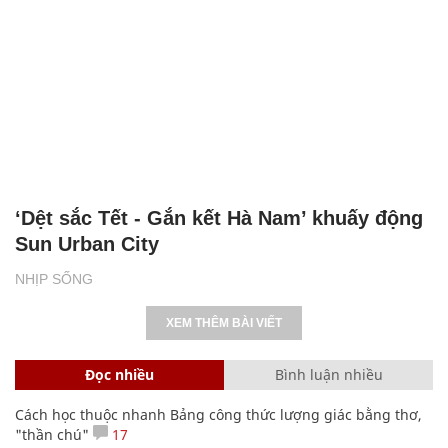
‘Dệt sắc Tết - Gắn kết Hà Nam’ khuấy động
Sun Urban City
NHỊP SỐNG
XEM THÊM BÀI VIẾT
Đọc nhiều
Bình luận nhiều
Cách học thuộc nhanh Bảng công thức lượng giác bằng thơ,
"thần chú"
17