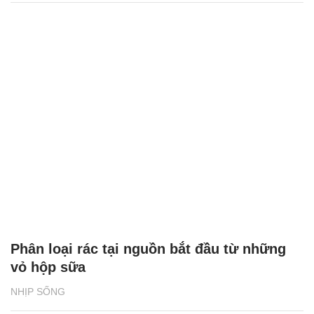
Phân loại rác tại nguồn bắt đầu từ những
vỏ hộp sữa
NHỊP SỐNG