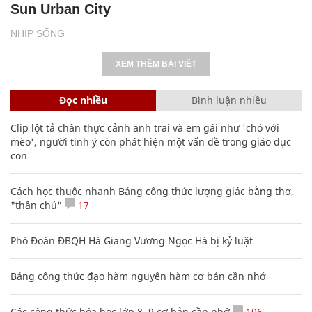
Sun Urban City
NHỊP SỐNG
XEM THÊM BÀI VIẾT
Đọc nhiều
Bình luận nhiều
Clip lột tả chân thực cảnh anh trai và em gái như 'chó với
mèo', người tinh ý còn phát hiện một vấn đề trong giáo dục
con
Cách học thuộc nhanh Bảng công thức lượng giác bằng thơ,
"thần chú"
17
Phó Đoàn ĐBQH Hà Giang Vương Ngọc Hà bị kỷ luật
Bảng công thức đạo hàm nguyên hàm cơ bản cần nhớ
Các công thức hóa học lớp 8, 9 cơ bản cần nhớ
106