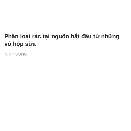
Phân loại rác tại nguồn bắt đầu từ những
vỏ hộp sữa
NHỊP SỐNG