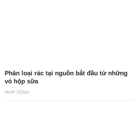
Phân loại rác tại nguồn bắt đầu từ những
vỏ hộp sữa
NHỊP SỐNG