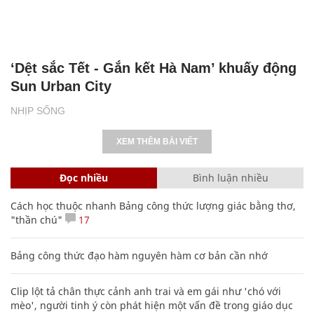
‘Dệt sắc Tết - Gắn kết Hà Nam’ khuấy động
Sun Urban City
NHỊP SỐNG
XEM THÊM BÀI VIẾT
Đọc nhiều
Bình luận nhiều
Cách học thuộc nhanh Bảng công thức lượng giác bằng thơ,
"thần chú"
17
Bảng công thức đạo hàm nguyên hàm cơ bản cần nhớ
Clip lột tả chân thực cảnh anh trai và em gái như 'chó với
mèo', người tinh ý còn phát hiện một vấn đề trong giáo dục