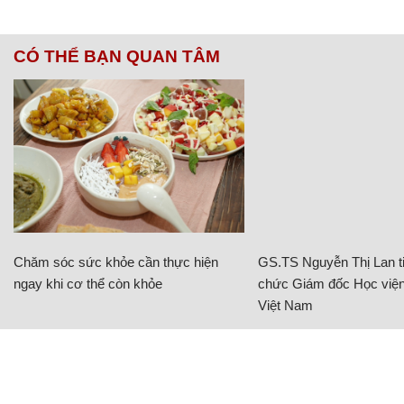
CÓ THỂ BẠN QUAN TÂM
Chăm sóc sức khỏe cần thực hiện
GS.TS Nguyễn Thị Lan ti
ngay khi cơ thể còn khỏe
chức Giám đốc Học viện
Việt Nam