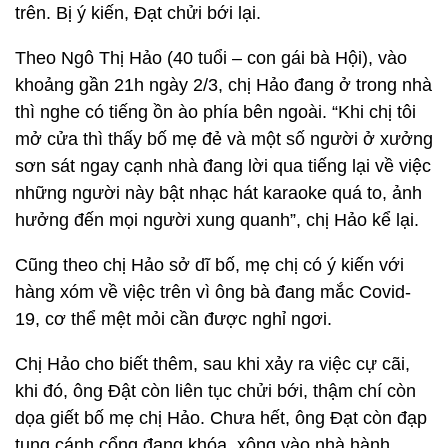
trên. Bị ý kiến, Đạt chửi bới lại.
Theo Ngô Thị Hảo (40 tuổi – con gái bà Hội), vào
khoảng gần 21h ngày 2/3, chị Hảo đang ở trong nhà
thì nghe có tiếng ồn ào phía bên ngoài. “Khi chị tôi
mở cửa thì thấy bố mẹ đẻ và một số người ở xưởng
sơn sát ngay cạnh nhà đang lời qua tiếng lại về việc
những người này bật nhạc hát karaoke quá to, ảnh
hưởng đến mọi người xung quanh”, chị Hảo kể lại.
Cũng theo chị Hảo sở dĩ bố, mẹ chị có ý kiến với
hàng xóm về việc trên vì ông bà đang mắc Covid-
19, cơ thể mệt mỏi cần được nghỉ ngơi.
Chị Hảo cho biết thêm, sau khi xảy ra việc cự cãi,
khi đó, ông Đật còn liên tục chửi bới, thậm chí còn
dọa giết bố mẹ chị Hảo. Chưa hết, ông Đạt còn đạp
tung cánh cổng đang khóa, xông vào nhà hành