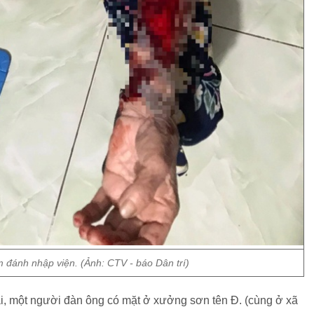
m đánh nhập viện. (Ảnh: CTV - báo Dân trí)
cãi, một người đàn ông có mặt ở xưởng sơn tên Đ. (cùng ở xã