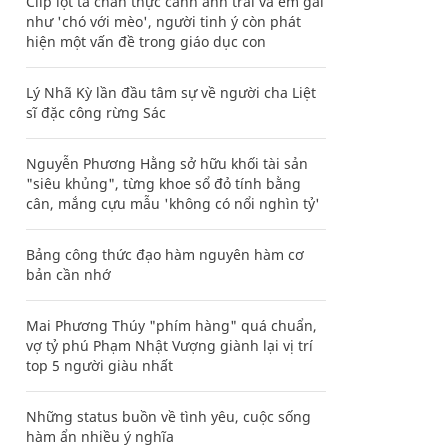
Clip lột tả chân thực cảnh anh trai và em gái
như 'chó với mèo', người tinh ý còn phát
hiện một vấn đề trong giáo dục con
Lý Nhã Kỳ lần đầu tâm sự về người cha Liệt
sĩ đặc công rừng Sác
Nguyễn Phương Hằng sở hữu khối tài sản
"siêu khủng", từng khoe sổ đỏ tính bằng
cân, mắng cựu mẫu 'không có nổi nghìn tỷ'
Bảng công thức đạo hàm nguyên hàm cơ
bản cần nhớ
Mai Phương Thúy "phím hàng" quá chuẩn,
vợ tỷ phú Phạm Nhật Vượng giành lại vị trí
top 5 người giàu nhất
Những status buồn về tình yêu, cuộc sống
hàm ẩn nhiều ý nghĩa