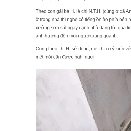
Theo con gái bà H. là chị N.T.H. (cùng ở xã A
ở trong nhà thì nghe có tiếng ồn ào phía bên 
xưởng sơn sát ngay cạnh nhà đang lời qua tiế
ảnh hưởng đến mọi người xung quanh.
Cũng theo chị H. sở dĩ bố, mẹ chị có ý kiến v
mệt mỏi cần được nghỉ ngơi.