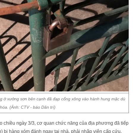
ông ở xưởng sơn bên cạnh đã đạp cổng xông vào hành hung mặc dù
hóa. (Ảnh: CTV - báo Dân trí)
ào chiều ngày 3/3, cơ quan chức năng của địa phương đã tiếp
n) bị hàng xóm đánh ngay tại nhà, phải nhập viện cấp cứu.