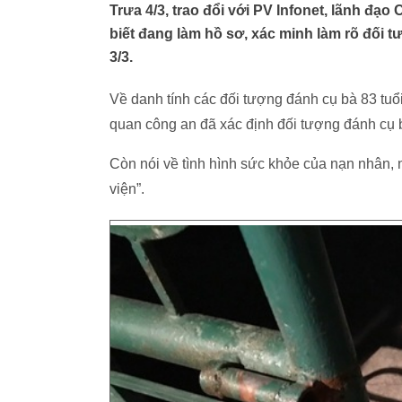
Trưa 4/3, trao đổi với PV Infonet, lãnh đạ
biết đang làm hồ sơ, xác minh làm rõ đối t
3/3.
Về danh tính các đối tượng đánh cụ bà 83 tuổi
quan công an đã xác định đối tượng đánh cụ b
Còn nói về tình hình sức khỏe của nạn nhân, n
viện”.