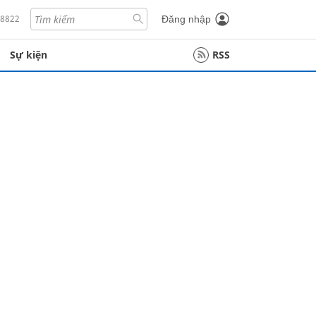
18822
Đăng nhập
Sự kiện
RSS