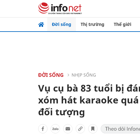
Đời sống
Thị trường
Thế giới
ĐỜI SỐNG
NHỊP SỐNG
Vụ cụ bà 83 tuổi bị đ
xóm hát karaoke quá t
đối tượng