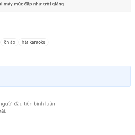
 bị máy múc đập như trời giáng
ồn ào
hát karaoke