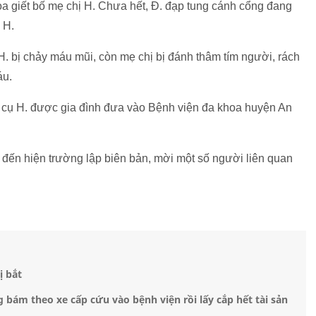
dọa giết bố mẹ chị H. Chưa hết, Đ. đạp tung cánh cổng đang
 H.
H. bị chảy máu mũi, còn mẹ chị bị đánh thâm tím người, rách
áu.
 cụ H. được gia đình đưa vào Bệnh viện đa khoa huyện An
ã đến hiện trường lập biên bản, mời một số người liên quan
ị bắt
g bám theo xe cấp cứu vào bệnh viện rồi lấy cắp hết tài sản