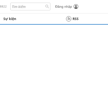
18822
Đăng nhập
Sự kiện
RSS