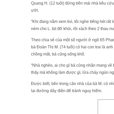
Quang H. (12 tuổi) đứng trên mái nhà kêu cứ
ướt.
“Khi đang nằm xem tivi, tôi nghe tiếng hét rất
ném cho L. bịt đỡ khói, rồi xách theo 2 thau
Theo chia sẻ của một số người ở ngõ 65 Phạ
bà Đoàn Thị M. (74 tuổi) có hai con trai là an
chồng mất, bà cũng sống khổ.
“Nhà nghèo, ai cho gì bà cũng nhận mang về b
thấy mà không làm được gì, lửa cháy ngùn ng
Được biết, bên trong căn nhà của bà M. có nh
lại đường dây điện để tránh nguy hiểm.