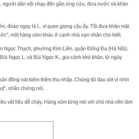
u, người dân vội chạy đến gần ứng cứu, đưa nước và khăn
 lớn, đoán ngay là L. vì quen giọng cậu ấy. Tôi đưa khăn mặt
 nước”, một hàng xóm khác ở cạnh nhà nạn nhân cho biết.
m Ngọc Thạch, phường Kim Liên, quận Đống Đa (Hà Nội),
h Bùi Ngọc L. và Bùi Ngọc K., gia cảnh khó khăn, từ ngày
án đồng nát kiếm thêm thu nhập. Chúng tôi đau xót vì nhìn
ụt”, nhân chứng nói.
iều vật liệu dễ cháy. Hàng xóm từng nói với chủ nhà nên làm