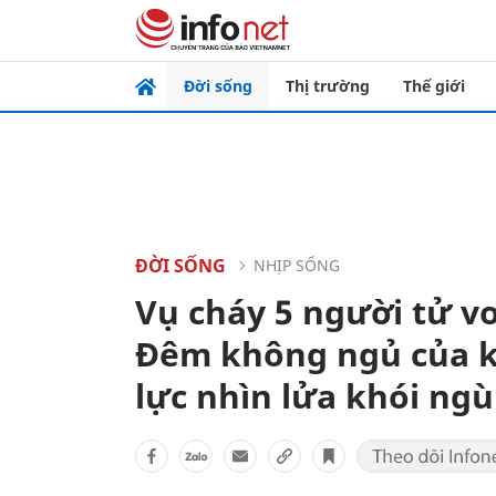
Đời sống
Thị trường
Thế giới
ĐỜI SỐNG
NHỊP SỐNG
Vụ cháy 5 người tử v
Đêm không ngủ của k
lực nhìn lửa khói ng