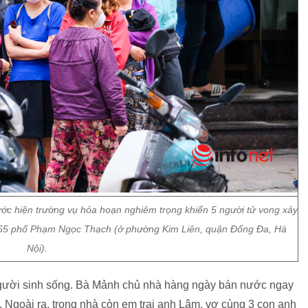
rước hiện trường vụ hỏa hoạn nghiêm trọng khiến 5 người tử vong xảy
ngõ 65 phố Phạm Ngọc Thạch (ở phường Kim Liên, quận Đống Đa, Hà
Nội).
người sinh sống. Bà Mảnh chủ nhà hàng ngày bán nước ngay
ng. Ngoài ra, trong nhà còn em trai anh Lâm, vợ cùng 3 con anh