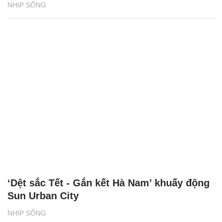
NHỊP SỐNG
‘Dệt sắc Tết - Gắn kết Hà Nam’ khuấy động
Sun Urban City
NHỊP SỐNG