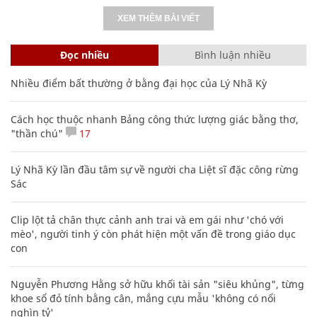
XEM THÊM BÀI VIẾT
Đọc nhiều
Bình luận nhiều
Nhiều điểm bất thường ở bằng đại học của Lý Nhã Kỳ
Cách học thuộc nhanh Bảng công thức lượng giác bằng thơ,
"thần chú"
17
Lý Nhã Kỳ lần đầu tâm sự về người cha Liệt sĩ đặc công rừng
Sác
Clip lột tả chân thực cảnh anh trai và em gái như 'chó với
mèo', người tinh ý còn phát hiện một vấn đề trong giáo dục
con
Nguyễn Phương Hằng sở hữu khối tài sản "siêu khủng", từng
khoe sổ đỏ tính bằng cân, mắng cựu mẫu 'không có nổi
nghìn tỷ'