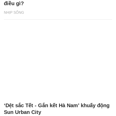
điều gì?
NHỊP SỐNG
‘Dệt sắc Tết - Gắn kết Hà Nam’ khuấy động
Sun Urban City