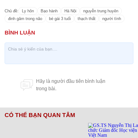
Chủ đề:
Ly hôn
Bạo hành
Hà Nội
nguyễn trung huyên
đinh găm trong não
bé gái 3 tuổi
thạch thất
người tình
CÓ THỂ BẠN QUAN TÂM