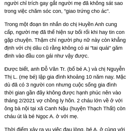
người chỉ trích gay gắt người mẹ đã không sát sao
trong việc chăm sóc con, "giao trứng cho ác".
Trong một đoạn tin nhắn do chị Huyền Anh cung
cấp, người mẹ đã thể hiện sự bối rối khi hay tin con
gặp chuyện. Thậm chí người phụ nữ này còn khẳng
định với chị dâu cũ rằng không có ai "tai quái" găm
đinh vào đầu con gái như vậy được.
Được biết, anh Đỗ Văn Tr. (bố bé A.) và chị Nguyễn
Thị L. (mẹ bé) lập gia đình khoảng 10 năm nay. Mặc
dù đã có 3 người con nhưng cuộc sống gia đình
thời gian gần đây không được hạnh phúc nên vào
tháng 2/2021 vợ chồng ly hôn. 2 cháu lớn về ở với
ông bà nội tại xã Canh Nậu (huyện Thạch Thất) còn
cháu út là bé Ngọc A. ở với mẹ.
Thời điểm xảy ra vụ việc đau lòng, bé A. ở cùng với