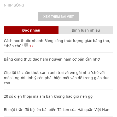
NHỊP SỐNG
XEM THÊM BÀI VIẾT
Đọc nhiều
Bình luận nhiều
Cách học thuộc nhanh Bảng công thức lượng giác bằng thơ,
"thần chú"
17
Bảng công thức đạo hàm nguyên hàm cơ bản cần nhớ
Clip lột tả chân thực cảnh anh trai và em gái như 'chó với
mèo', người tinh ý còn phát hiện một vấn đề trong giáo dục
con
20 số điện thoại ma ám bạn không bao giờ nên gọi
Bí mật trận đổ bộ lên bãi biển Tà Lơn của Hải quân Việt Nam