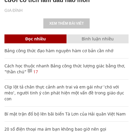
cưới cổ tích làm dâu hào môn
GIA ĐÌNH
XEM THÊM BÀI VIẾT
Đọc nhiều
Bình luận nhiều
Bảng công thức đạo hàm nguyên hàm cơ bản cần nhớ
Cách học thuộc nhanh Bảng công thức lượng giác bằng thơ,
"thần chú"
17
Clip lột tả chân thực cảnh anh trai và em gái như 'chó với
mèo', người tinh ý còn phát hiện một vấn đề trong giáo dục
con
Bí mật trận đổ bộ lên bãi biển Tà Lơn của Hải quân Việt Nam
20 số điện thoại ma ám bạn không bao giờ nên gọi