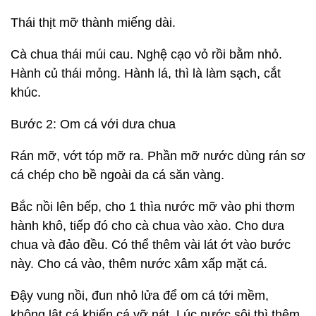
Thái thịt mỡ thành miếng dài.
Cà chua thái múi cau. Nghệ cạo vỏ rồi bằm nhỏ.
Hành củ thái mỏng. Hành lá, thì là làm sạch, cắt
khúc.
Bước 2: Om cá với dưa chua
Rán mỡ, vớt tóp mỡ ra. Phần mỡ nước dùng rán sơ
cá chép cho bề ngoài da cá săn vàng.
Bắc nồi lên bếp, cho 1 thìa nước mỡ vào phi thơm
hành khô, tiếp đó cho cà chua vào xào. Cho dưa
chua và đảo đều. Có thể thêm vài lát ớt vào bước
này. Cho cá vào, thêm nước xâm xấp mặt cá.
Đậy vung nồi, đun nhỏ lửa để om cá tới mềm,
không lật cá khiến cá vỡ nát. Lúc nước sôi thì thêm