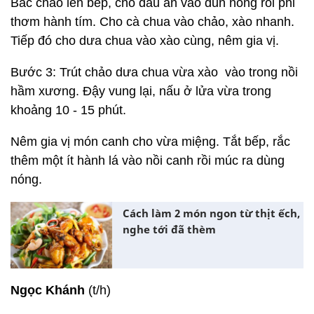
Bắc chảo lên bếp, cho dầu ăn vào đun nóng rồi phi
thơm hành tím. Cho cà chua vào chảo, xào nhanh.
Tiếp đó cho dưa chua vào xào cùng, nêm gia vị.
Bước 3: Trút chảo dưa chua vừa xào vào trong nồi
hầm xương. Đậy vung lại, nấu ở lửa vừa trong
khoảng 10 - 15 phút.
Nêm gia vị món canh cho vừa miệng. Tắt bếp, rắc
thêm một ít hành lá vào nồi canh rồi múc ra dùng
nóng.
Cách làm 2 món ngon từ thịt ếch,
nghe tới đã thèm
Ngọc Khánh
(t/h)