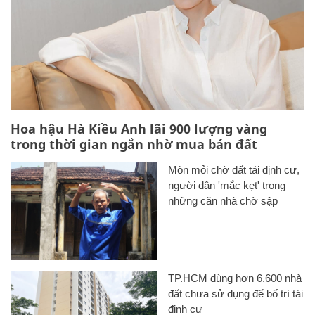
Hoa hậu Hà Kiều Anh lãi 900 lượng vàng
trong thời gian ngắn nhờ mua bán đất
Mòn mỏi chờ đất tái định cư,
người dân 'mắc kẹt' trong
những căn nhà chờ sập
TP.HCM dùng hơn 6.600 nhà
đất chưa sử dụng để bố trí tái
định cư