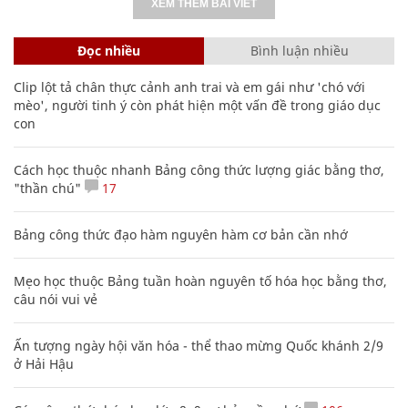
XEM THÊM BÀI VIẾT
Đọc nhiều
Bình luận nhiều
Clip lột tả chân thực cảnh anh trai và em gái như 'chó với
mèo', người tinh ý còn phát hiện một vấn đề trong giáo dục
con
Cách học thuộc nhanh Bảng công thức lượng giác bằng thơ,
"thần chú"
17
Bảng công thức đạo hàm nguyên hàm cơ bản cần nhớ
Mẹo học thuộc Bảng tuần hoàn nguyên tố hóa học bằng thơ,
câu nói vui vẻ
Ấn tượng ngày hội văn hóa - thể thao mừng Quốc khánh 2/9
ở Hải Hậu