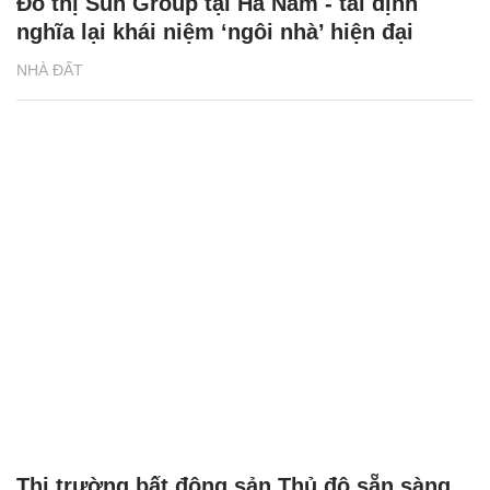
Đô thị Sun Group tại Hà Nam - tái định
nghĩa lại khái niệm ‘ngôi nhà’ hiện đại
NHÀ ĐẤT
Thị trường bất động sản Thủ đô sẵn sàng