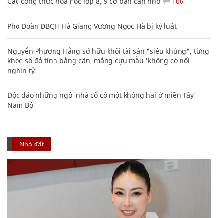
Các công thức hóa học lớp 8, 9 cơ bản cần nhớ
106
Phó Đoàn ĐBQH Hà Giang Vương Ngọc Hà bị kỷ luật
Nguyễn Phương Hằng sở hữu khối tài sản "siêu khủng", từng
khoe sổ đỏ tính bằng cân, mắng cựu mẫu 'không có nổi
nghìn tỷ'
Độc đáo những ngôi nhà cổ có một không hai ở miền Tây
Nam Bộ
Nhà đất