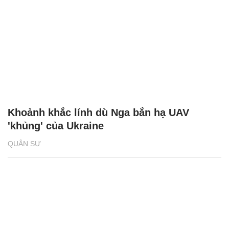
Khoảnh khắc lính dù Nga bắn hạ UAV
'khủng' của Ukraine
QUÂN SỰ