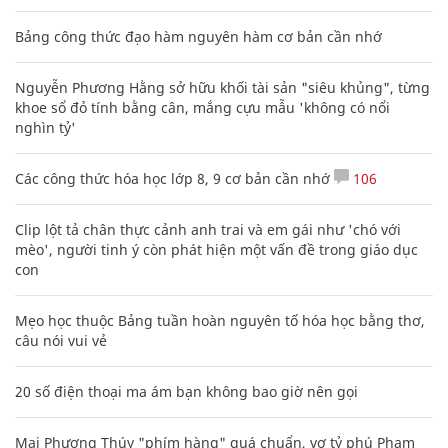
Bảng công thức đạo hàm nguyên hàm cơ bản cần nhớ
Nguyễn Phương Hằng sở hữu khối tài sản "siêu khủng", từng
khoe sổ đỏ tính bằng cân, mắng cựu mẫu 'không có nổi
nghìn tỷ'
Các công thức hóa học lớp 8, 9 cơ bản cần nhớ
106
Clip lột tả chân thực cảnh anh trai và em gái như 'chó với
mèo', người tinh ý còn phát hiện một vấn đề trong giáo dục
con
Mẹo học thuộc Bảng tuần hoàn nguyên tố hóa học bằng thơ,
câu nói vui vẻ
20 số điện thoại ma ám bạn không bao giờ nên gọi
Mai Phương Thúy "phím hàng" quá chuẩn, vợ tỷ phú Phạm