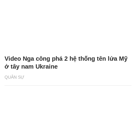
Video Nga công phá 2 hệ thống tên lửa Mỹ
ở tây nam Ukraine
QUÂN SỰ