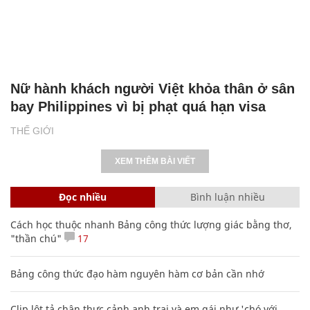
Nữ hành khách người Việt khỏa thân ở sân
bay Philippines vì bị phạt quá hạn visa
THẾ GIỚI
XEM THÊM BÀI VIẾT
Đọc nhiều
Bình luận nhiều
Cách học thuộc nhanh Bảng công thức lượng giác bằng thơ,
"thần chú"
17
Bảng công thức đạo hàm nguyên hàm cơ bản cần nhớ
Clip lột tả chân thực cảnh anh trai và em gái như 'chó với