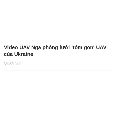
Video UAV Nga phóng lưới 'tóm gọn' UAV
của Ukraine
QUÂN SỰ