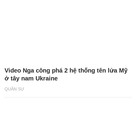
Video Nga công phá 2 hệ thống tên lửa Mỹ
ở tây nam Ukraine
QUÂN SỰ