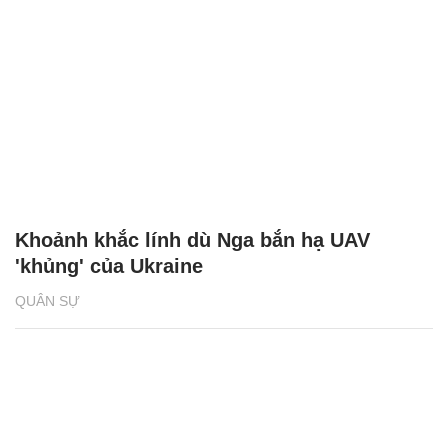
Khoảnh khắc lính dù Nga bắn hạ UAV
'khủng' của Ukraine
QUÂN SỰ