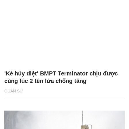
'Kẻ hủy diệt' BMPT Terminator chịu được
cùng lúc 2 tên lửa chống tăng
QUÂN SỰ