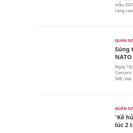
mẫu 2025
càng cao
QUÂN S
Súng 
NATO
Ngày 18/
Concern 
308, loạ
QUÂN S
'Kẻ h
lúc 2 