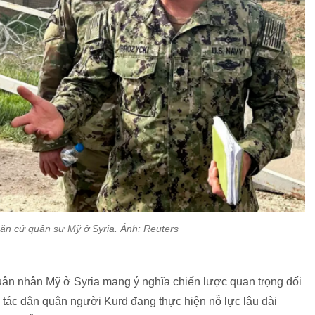
i căn cứ quân sự Mỹ ở Syria. Ảnh: Reuters
ân nhân Mỹ ở Syria mang ý nghĩa chiến lược quan trọng đối
 tác dân quân người Kurd đang thực hiện nỗ lực lâu dài