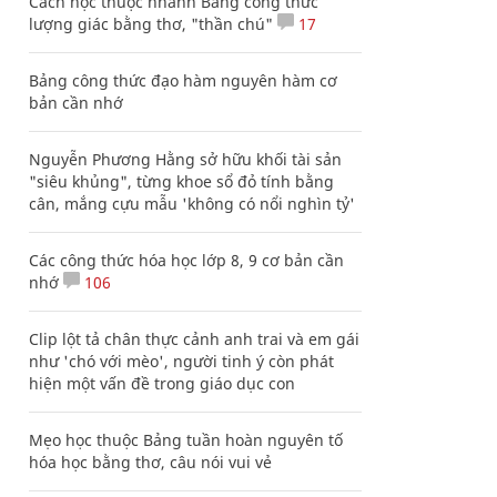
Cách học thuộc nhanh Bảng công thức
lượng giác bằng thơ, "thần chú"
17
Bảng công thức đạo hàm nguyên hàm cơ
bản cần nhớ
Nguyễn Phương Hằng sở hữu khối tài sản
"siêu khủng", từng khoe sổ đỏ tính bằng
cân, mắng cựu mẫu 'không có nổi nghìn tỷ'
Các công thức hóa học lớp 8, 9 cơ bản cần
nhớ
106
Clip lột tả chân thực cảnh anh trai và em gái
như 'chó với mèo', người tinh ý còn phát
hiện một vấn đề trong giáo dục con
Mẹo học thuộc Bảng tuần hoàn nguyên tố
hóa học bằng thơ, câu nói vui vẻ