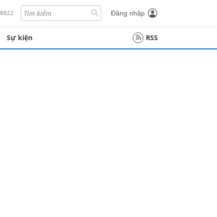
18822
Đăng nhập
Sự kiện
RSS