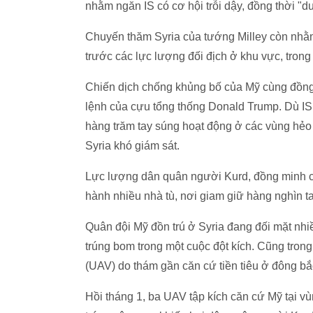
nhằm ngăn IS có cơ hội trỗi dậy, đồng thời "du
Chuyến thăm Syria của tướng Milley còn nhằ
trước các lực lượng đối địch ở khu vực, trong
Chiến dịch chống khủng bố của Mỹ cùng đồng
lệnh của cựu tổng thống Donald Trump. Dù IS 
hàng trăm tay súng hoạt động ở các vùng hẻo
Syria khó giám sát.
Lực lượng dân quân người Kurd, đồng minh c
hành nhiều nhà tù, nơi giam giữ hàng nghìn ta
Quân đội Mỹ đồn trú ở Syria đang đối mặt nhiề
trúng bom trong một cuộc đột kích. Cũng tron
(UAV) do thám gần căn cứ tiền tiêu ở đông bắc 
Hồi tháng 1, ba UAV tập kích căn cứ Mỹ tại vù