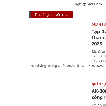
nghiệp Việt Nam
Tin cùng chuyên mục
QUÂN S
Tập đo
thăng
2025
Tập đoàn
đã giới 
Ka-32A11
Trực thăng Trung Quốc 2025 từ 16-19/10/2025.
QUÂN S
AK-308
công 
Với nhữn