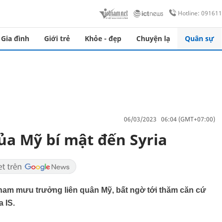
Hotline: 09161
Gia đình
Giới trẻ
Khỏe - đẹp
Chuyện lạ
Quân sự
06/03/2023 06:04 (GMT+07:00)
ủa Mỹ bí mật đến Syria
Tham mưu trưởng liên quân Mỹ, bất ngờ tới thăm căn cứ
 IS.