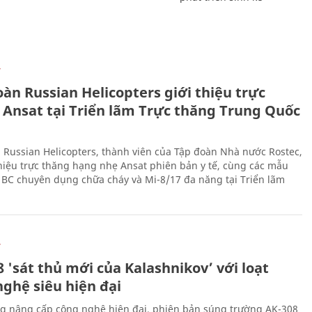
Ự
àn Russian Helicopters giới thiệu trực
 Ansat tại Triển lãm Trực thăng Trung Quốc
 Russian Helicopters, thành viên của Tập đoàn Nhà nước Rostec,
thiệu trực thăng hạng nhẹ Ansat phiên bản y tế, cùng các mẫu
BC chuyên dụng chữa cháy và Mi-8/17 đa năng tại Triển lãm
Ự
 'sát thủ mới của Kalashnikov’ với loạt
nghệ siêu hiện đại
g nâng cấp công nghệ hiện đại, phiên bản súng trường AK-308