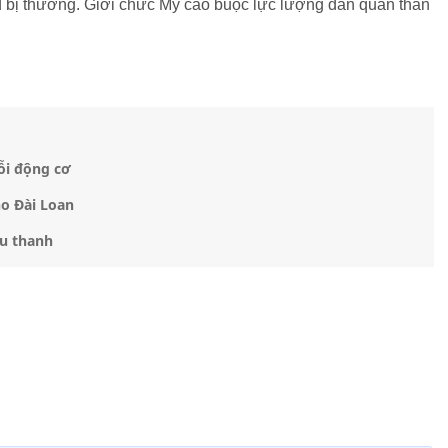
d bị thương. Giới chức Mỹ cáo buộc lực lượng dân quân thân
lỗi động cơ
o Đài Loan
êu thanh