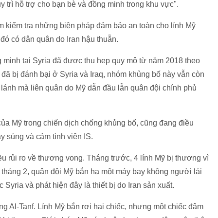
y trì hỗ trợ cho bạn bè và đồng minh trong khu vực".
m kiểm tra những biện pháp đảm bảo an toàn cho lính Mỹ
 đó có dân quân do Iran hậu thuẫn.
 minh tại Syria đã được thu hẹp quy mô từ năm 2018 theo
đã bị đánh bại ở Syria và Iraq, nhóm khủng bố này vẫn còn
 lánh mà liên quân do Mỹ dẫn đầu lẫn quân đội chính phủ
ủa Mỹ trong chiến dịch chống khủng bố, cũng đang điều
y súng và cảm tình viên IS.
u rủi ro về thương vong. Tháng trước, 4 lính Mỹ bị thương vì
g tháng 2, quân đội Mỹ bắn hạ một máy bay không người lái
Syria và phát hiện đây là thiết bị do Iran sản xuất.
ng Al-Tanf. Lính Mỹ bắn rơi hai chiếc, nhưng một chiếc đâm