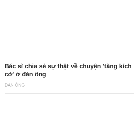
Bác sĩ chia sẻ sự thật về chuyện 'tăng kích
cỡ' ở đàn ông
ĐÀN ÔNG