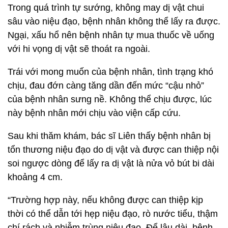
Trong quá trình tự sướng, không may dị vật chui
sâu vào niệu đạo, bệnh nhân không thể lấy ra được.
Ngại, xấu hổ nên bệnh nhân tự mua thuốc về uống
với hi vọng dị vật sẽ thoát ra ngoài.
Trái với mong muốn của bệnh nhân, tình trạng khó
chịu, đau đớn càng tăng dần đến mức “cậu nhỏ”
của bệnh nhân sưng nề. Không thể chịu được, lúc
này bệnh nhân mới chịu vào viện cấp cứu.
Sau khi thăm khám, bác sĩ Liên thấy bệnh nhân bị
tổn thương niệu đạo do dị vật và được can thiệp nội
soi ngược dòng để lấy ra dị vật là nửa vỏ bút bi dài
khoảng 4 cm.
“Trường hợp này, nếu không được can thiệp kịp
thời có thể dẫn tới hẹp niệu đạo, rò nước tiểu, thậm
chí rách và nhiễm trùng niệu đạo. Để lâu dài, bệnh