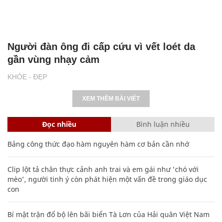
Người đàn ông đi cấp cứu vì vết loét da
gần vùng nhạy cảm
KHỎE - ĐẸP
XEM THÊM BÀI VIẾT
Đọc nhiều
Bình luận nhiều
Bảng công thức đạo hàm nguyên hàm cơ bản cần nhớ
Clip lột tả chân thực cảnh anh trai và em gái như 'chó với
mèo', người tinh ý còn phát hiện một vấn đề trong giáo dục
con
Bí mật trận đổ bộ lên bãi biển Tà Lơn của Hải quân Việt Nam