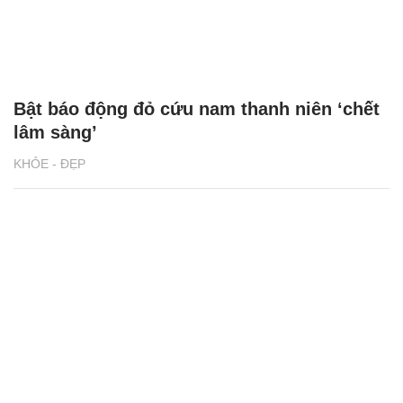
Bật báo động đỏ cứu nam thanh niên ‘chết
lâm sàng’
KHỎE - ĐẸP