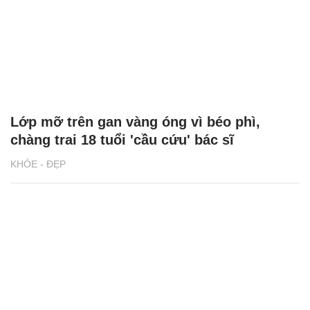
Lớp mỡ trên gan vàng óng vì béo phì,
chàng trai 18 tuổi 'cầu cứu' bác sĩ
KHỎE - ĐẸP