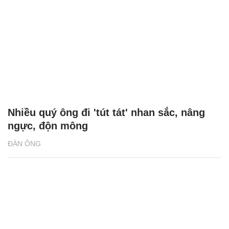
Nhiều quý ông đi 'tút tát' nhan sắc, nâng
ngực, độn mông
ĐÀN ÔNG