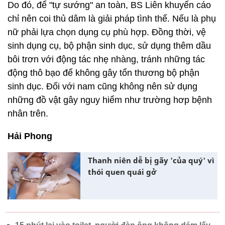
Do đó, để "tự sướng" an toàn, BS Liên khuyến cáo
chỉ nên coi thủ dâm là giải pháp tình thế. Nếu là phụ
nữ phải lựa chọn dụng cụ phù hợp. Đồng thời, vệ
sinh dụng cụ, bộ phận sinh dục, sử dụng thêm dầu
bôi trơn với động tác nhẹ nhàng, tránh những tác
động thô bạo để không gây tổn thương bộ phận
sinh dục. Đối với nam cũng không nên sử dụng
những đồ vật gây nguy hiểm như trường hơp bệnh
nhân trên.
Hải Phong
Thanh niên dễ bị gãy 'của quý' vì
thói quen quái gở