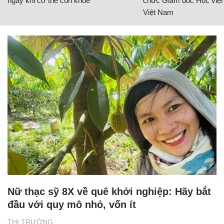
ngay khi cơ thể còn khỏe
chức Giám đốc Học viện
Việt Nam
Nữ thạc sỹ 8X về quê khởi nghiệp: Hãy bắt
đầu với quy mô nhỏ, vốn ít
THỊ TRƯỜNG