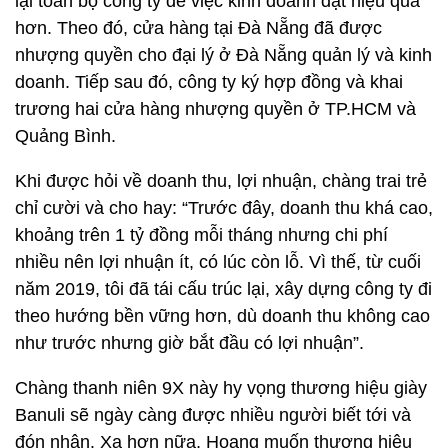
lại toàn bộ công ty để việc kinh doanh đạt hiệu quả
hơn. Theo đó, cửa hàng tại Đà Nẵng đã được
nhượng quyền cho đại lý ở Đà Nẵng quản lý và kinh
doanh. Tiếp sau đó, công ty ký hợp đồng và khai
trương hai cửa hàng nhượng quyền ở TP.HCM và
Quảng Bình.
Khi được hỏi về doanh thu, lợi nhuận, chàng trai trẻ
chỉ cười và cho hay: “Trước đây, doanh thu khá cao,
khoảng trên 1 tỷ đồng mỗi tháng nhưng chi phí
nhiều nên lợi nhuận ít, có lúc còn lỗ. Vì thế, từ cuối
năm 2019, tôi đã tái cấu trúc lại, xây dựng công ty đi
theo hướng bền vững hơn, dù doanh thu không cao
như trước nhưng giờ bắt đầu có lợi nhuận”.
Chàng thanh niên 9X này hy vọng thương hiệu giày
Banuli sẽ ngày càng được nhiều người biết tới và
đón nhận. Xa hơn nữa, Hoang muốn thương hiệu