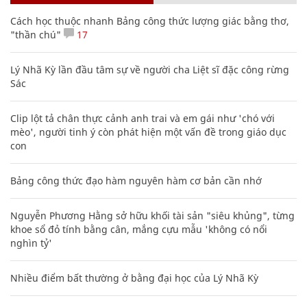
Cách học thuộc nhanh Bảng công thức lượng giác bằng thơ,
"thần chú"
17
Lý Nhã Kỳ lần đầu tâm sự về người cha Liệt sĩ đặc công rừng
Sác
Clip lột tả chân thực cảnh anh trai và em gái như 'chó với
mèo', người tinh ý còn phát hiện một vấn đề trong giáo dục
con
Bảng công thức đạo hàm nguyên hàm cơ bản cần nhớ
Nguyễn Phương Hằng sở hữu khối tài sản "siêu khủng", từng
khoe sổ đỏ tính bằng cân, mắng cựu mẫu 'không có nổi
nghìn tỷ'
Nhiều điểm bất thường ở bằng đại học của Lý Nhã Kỳ