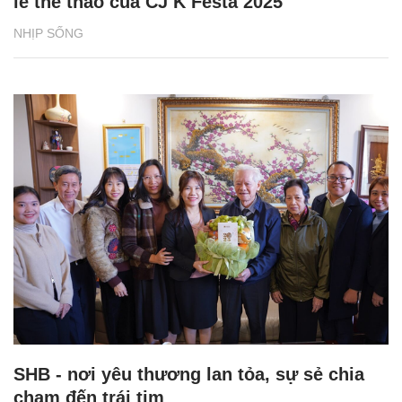
lễ thể thao của CJ K Festa 2025
NHỊP SỐNG
SHB - nơi yêu thương lan tỏa, sự sẻ chia
chạm đến trái tim