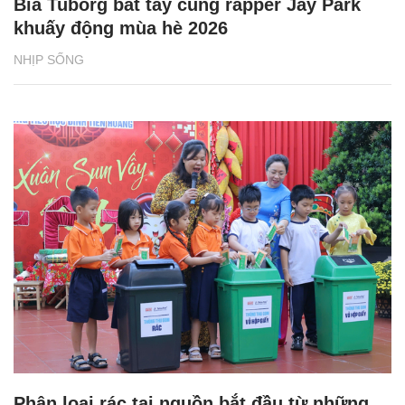
Bia Tuborg bắt tay cùng rapper Jay Park
khuấy động mùa hè 2026
NHỊP SỐNG
Phân loại rác tại nguồn bắt đầu từ những