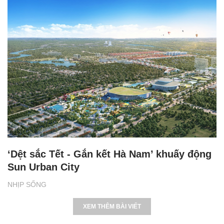
‘Dệt sắc Tết - Gắn kết Hà Nam’ khuấy động
Sun Urban City
NHỊP SỐNG
XEM THÊM BÀI VIẾT