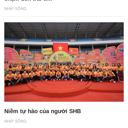
NHỊP SỐNG
Niềm tự hào của người SHB
NHỊP SỐNG