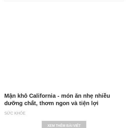
Mận khô California - món ăn nhẹ nhiều
dưỡng chất, thơm ngon và tiện lợi
SỨC KHỎE
XEM THÊM BÀI VIẾT