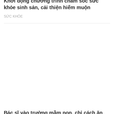
Khởi động chương trình chăm sóc sức
khỏe sinh sản, cải thiện hiếm muộn
SỨC KHỎE
Bác sĩ vào trường mầm non, chỉ cách ăn