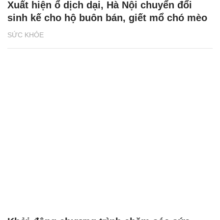
Xuất hiện ổ dịch dại, Hà Nội chuyển đổi
sinh kế cho hộ buôn bán, giết mổ chó mèo
SỨC KHỎE