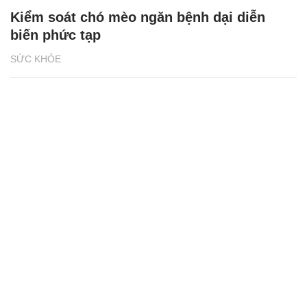
Kiểm soát chó mèo ngăn bệnh dại diễn
biến phức tạp
SỨC KHỎE