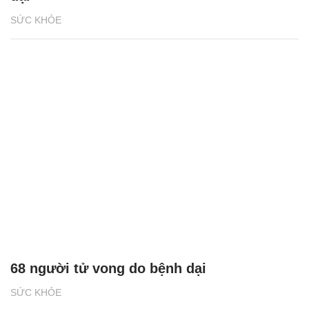
SỨC KHỎE
68 người tử vong do bệnh dại
SỨC KHỎE