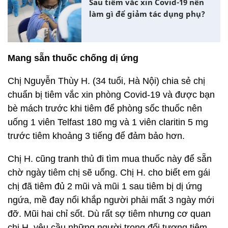
Sau tiêm vắc xin Covid-19 nên
làm gì để giảm tác dụng phụ?
Mang sẵn thuốc chống dị ứng
Chị Nguyễn Thùy H. (34 tuổi, Hà Nội) chia sẻ chị
chuẩn bị tiêm vắc xin phòng Covid-19 và được bạn
bè mách trước khi tiêm để phòng sốc thuốc nên
uống 1 viên Telfast 180 mg và 1 viên claritin 5 mg
trước tiêm khoảng 3 tiếng để đảm bảo hơn.
Chị H. cũng tranh thủ đi tìm mua thuốc này để sẵn
chờ ngày tiêm chị sẽ uống. Chị H. cho biết em gái
chị đã tiêm đủ 2 mũi và mũi 1 sau tiêm bị dị ứng
ngứa, mề đay nổi khắp người phải mất 3 ngày mới
đỡ. Mũi hai chỉ sốt. Dù rất sợ tiêm nhưng cơ quan
chị H. yêu cầu những người trong đối tượng tiêm