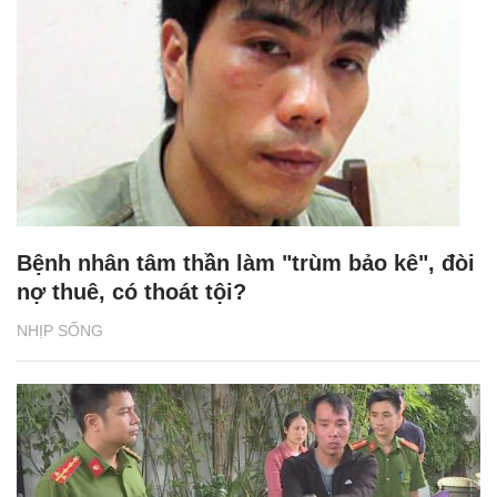
Bệnh nhân tâm thần làm "trùm bảo kê", đòi
nợ thuê, có thoát tội?
NHỊP SỐNG