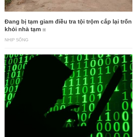
Đang bị tạm giam điều tra tội trộm cắp lại trốn
khỏi nhà tạm
NHỊP SỐNG