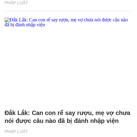
PHÁP LUẬT
Đắk Lắk: Can con rể say rượu, mẹ vợ chưa
nói được câu nào đã bị đánh nhập viện
PHÁP LUẬT