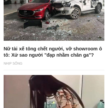
Nữ tài xế tông chết người, vỡ showroom ô
tô: Xử sao người "đạp nhầm chân ga"?
NHỊP SỐNG