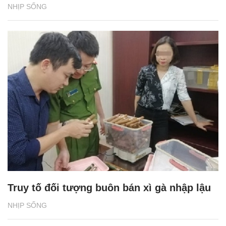
NHỊP SỐNG
Truy tố đối tượng buôn bán xì gà nhập lậu
NHỊP SỐNG