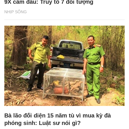
9X cầm đầu: Truy tố 7 đối tượng
NHỊP SỐNG
Bà lão đối diện 15 năm tù vì mua kỳ đà
phóng sinh: Luật sư nói gì?