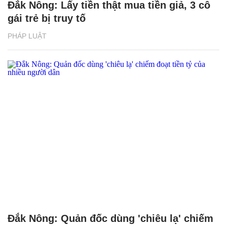
Đắk Nông: Lấy tiền thật mua tiền giả, 3 cô
gái trẻ bị truy tố
PHÁP LUẬT
Đắk Nông: Quản đốc dùng 'chiêu lạ' chiếm