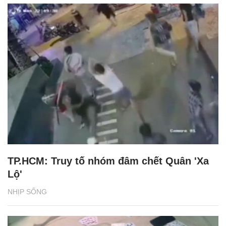
TP.HCM: Truy tố nhóm đâm chết Quân 'Xa
Lộ'
NHỊP SỐNG