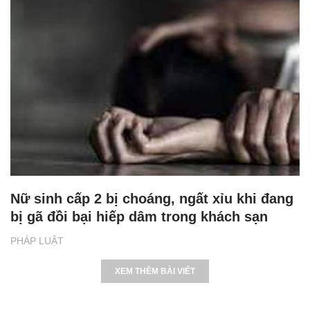
Nữ sinh cấp 2 bị choáng, ngất xỉu khi đang
bị gã đồi bại hiếp dâm trong khách sạn
PHÁP LUẬT
XEM THÊM BÀI VIẾT