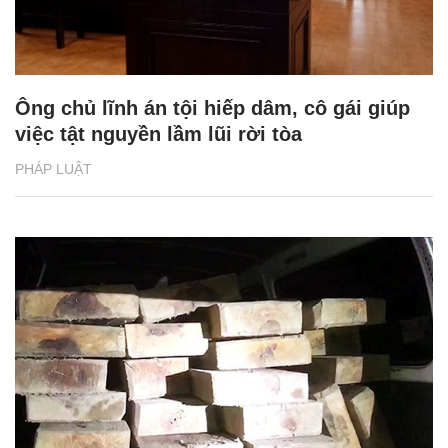
Ông chủ lĩnh án tội hiếp dâm, cô gái giúp
việc tật nguyền lầm lũi rời tòa
PHÁP LUẬT