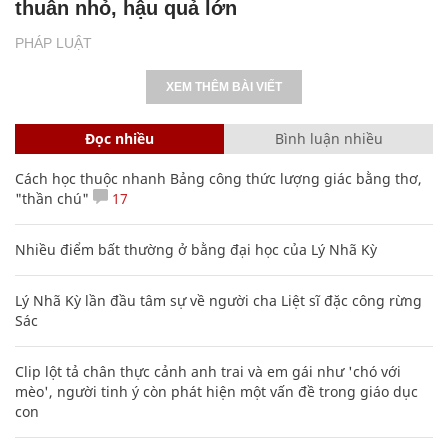
thuẫn nhỏ, hậu quả lớn
PHÁP LUẬT
XEM THÊM BÀI VIẾT
Đọc nhiều
Bình luận nhiều
Cách học thuộc nhanh Bảng công thức lượng giác bằng thơ,
"thần chú"
17
Nhiều điểm bất thường ở bằng đại học của Lý Nhã Kỳ
Lý Nhã Kỳ lần đầu tâm sự về người cha Liệt sĩ đặc công rừng
Sác
Clip lột tả chân thực cảnh anh trai và em gái như 'chó với
mèo', người tinh ý còn phát hiện một vấn đề trong giáo dục
con