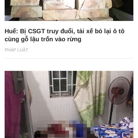
Huế: Bị CSGT truy đuổi, tài xế bỏ lại ô tô
cùng gỗ lậu trốn vào rừng
PHÁP LUẬT