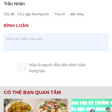
Trần Nhân
Chủ đề:
Cố ý gây thương tích
Truy tố
đăk nông
CÓ THỂ BẠN QUAN TÂM