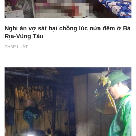
Nghi án vợ sát hại chồng lúc nửa đêm ở Bà
Rịa-Vũng Tàu
PHÁP LUẬT