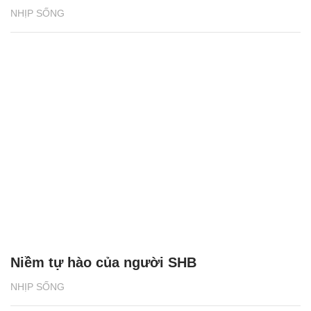
NHỊP SỐNG
Niềm tự hào của người SHB
NHỊP SỐNG