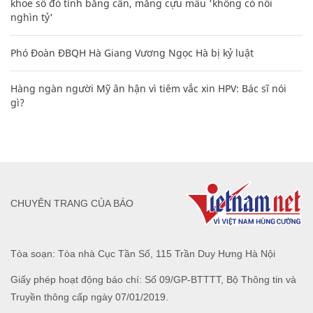
khoe sổ đỏ tính bằng cân, mắng cựu mẫu 'không có nổi
nghìn tỷ'
Phó Đoàn ĐBQH Hà Giang Vương Ngọc Hà bị kỷ luật
Hàng ngàn người Mỹ ân hận vì tiêm vắc xin HPV: Bác sĩ nói
gì?
CHUYÊN TRANG CỦA BÁO
Tòa soạn: Tòa nhà Cục Tần Số, 115 Trần Duy Hưng Hà Nội
Giấy phép hoạt động báo chí: Số 09/GP-BTTTT, Bộ Thông tin và
Truyền thông cấp ngày 07/01/2019.