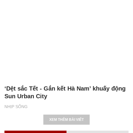
‘Dệt sắc Tết - Gắn kết Hà Nam’ khuấy động
Sun Urban City
NHỊP SỐNG
XEM THÊM BÀI VIẾT