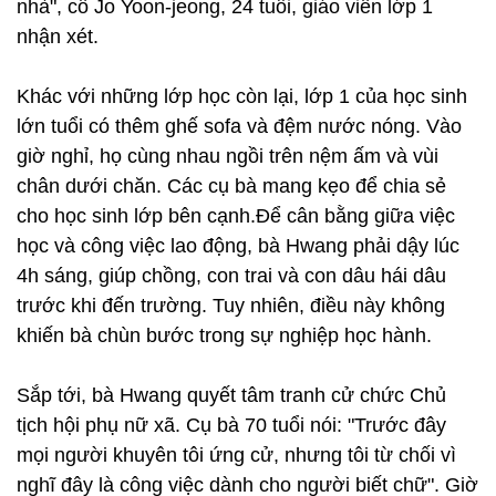
nhà", cô Jo Yoon-jeong, 24 tuổi, giáo viên lớp 1
nhận xét.
Khác với những lớp học còn lại, lớp 1 của học sinh
lớn tuổi có thêm ghế sofa và đệm nước nóng. Vào
giờ nghỉ, họ cùng nhau ngồi trên nệm ấm và vùi
chân dưới chăn. Các cụ bà mang kẹo để chia sẻ
cho học sinh lớp bên cạnh.Để cân bằng giữa việc
học và công việc lao động, bà Hwang phải dậy lúc
4h sáng, giúp chồng, con trai và con dâu hái dâu
trước khi đến trường. Tuy nhiên, điều này không
khiến bà chùn bước trong sự nghiệp học hành.
Sắp tới, bà Hwang quyết tâm tranh cử chức Chủ
tịch hội phụ nữ xã. Cụ bà 70 tuổi nói: "Trước đây
mọi người khuyên tôi ứng cử, nhưng tôi từ chối vì
nghĩ đây là công việc dành cho người biết chữ". Giờ