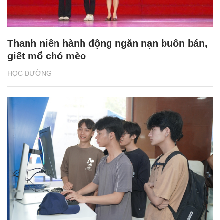
Thanh niên hành động ngăn nạn buôn bán,
giết mổ chó mèo
HỌC ĐƯỜNG