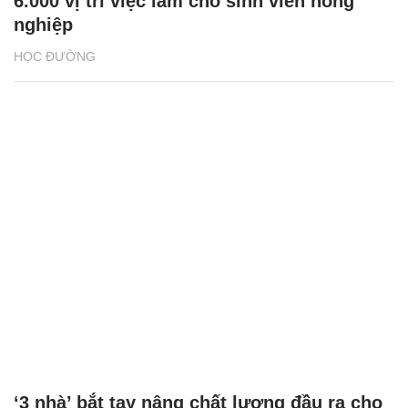
6.000 vị trí việc làm cho sinh viên nông
nghiệp
HỌC ĐƯỜNG
‘3 nhà’ bắt tay nâng chất lượng đầu ra cho