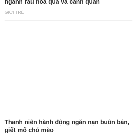
ngành rau hoa quả và cảnh quan
GIỚI TRẺ
Thanh niên hành động ngăn nạn buôn bán,
giết mổ chó mèo