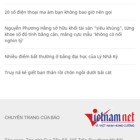
20 số điện thoại ma ám bạn không bao giờ nên gọi
Nguyễn Phương Hằng sở hữu khối tài sản "siêu khủng", từng
khoe sổ đỏ tính bằng cân, mắng cựu mẫu 'không có nổi
nghìn tỷ'
Nhiều điểm bất thường ở bằng đại học của Lý Nhã Kỳ
Truy nã kẻ giết bạn thân rồi chôn ngồi dưới bãi cát
CHUYÊN TRANG CỦA BÁO
Tòa soạn: Tòa nhà Cục Tần Số, 115 Trần Duy Hưng Hà Nội