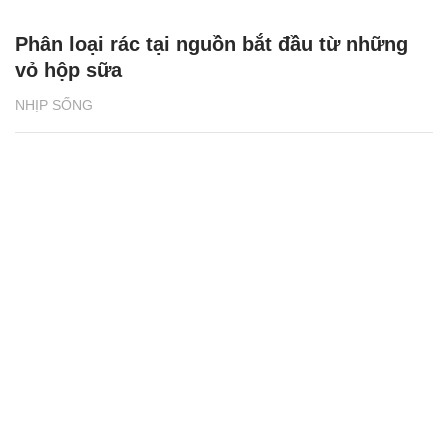
Phân loại rác tại nguồn bắt đầu từ những
vỏ hộp sữa
NHỊP SỐNG