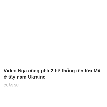
Video Nga công phá 2 hệ thống tên lửa Mỹ
ở tây nam Ukraine
QUÂN SỰ