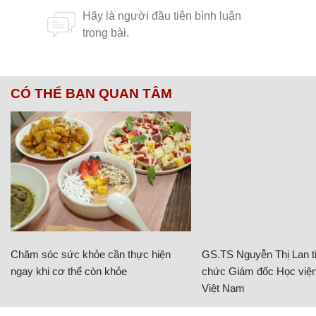
CÓ THỂ BẠN QUAN TÂM
Chăm sóc sức khỏe cần thực hiện
GS.TS Nguyễn Thị Lan ti
ngay khi cơ thể còn khỏe
chức Giám đốc Học viện
Việt Nam