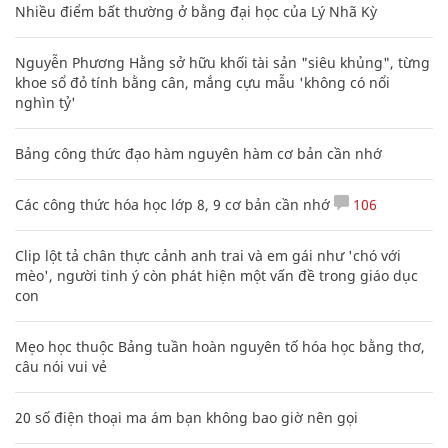
Nhiều điểm bất thường ở bằng đại học của Lý Nhã Kỳ
Nguyễn Phương Hằng sở hữu khối tài sản "siêu khủng", từng
khoe sổ đỏ tính bằng cân, mắng cựu mẫu 'không có nổi
nghìn tỷ'
Bảng công thức đạo hàm nguyên hàm cơ bản cần nhớ
Các công thức hóa học lớp 8, 9 cơ bản cần nhớ
106
Clip lột tả chân thực cảnh anh trai và em gái như 'chó với
mèo', người tinh ý còn phát hiện một vấn đề trong giáo dục
con
Mẹo học thuộc Bảng tuần hoàn nguyên tố hóa học bằng thơ,
câu nói vui vẻ
20 số điện thoại ma ám bạn không bao giờ nên gọi