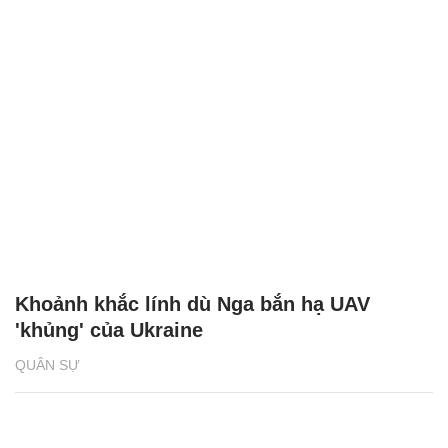
Khoảnh khắc lính dù Nga bắn hạ UAV
'khủng' của Ukraine
QUÂN SỰ