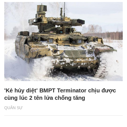
'Kẻ hủy diệt' BMPT Terminator chịu được
cùng lúc 2 tên lửa chống tăng
QUÂN SỰ