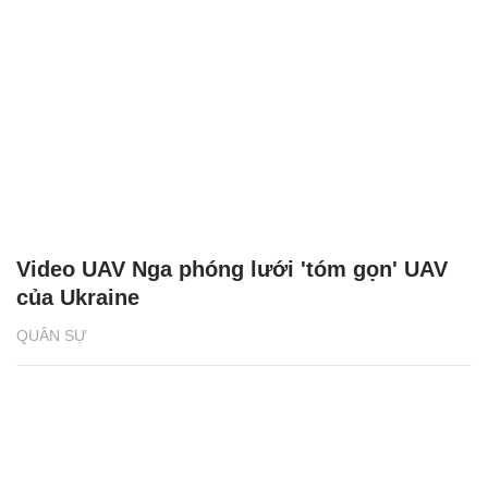
Video UAV Nga phóng lưới 'tóm gọn' UAV
của Ukraine
QUÂN SỰ