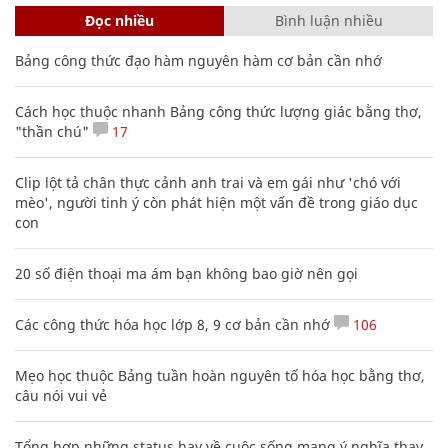
Đọc nhiều
Bình luận nhiều
Bảng công thức đạo hàm nguyên hàm cơ bản cần nhớ
Cách học thuộc nhanh Bảng công thức lượng giác bằng thơ,
"thần chú"
17
Clip lột tả chân thực cảnh anh trai và em gái như 'chó với
mèo', người tinh ý còn phát hiện một vấn đề trong giáo dục
con
20 số điện thoại ma ám bạn không bao giờ nên gọi
Các công thức hóa học lớp 8, 9 cơ bản cần nhớ
106
Mẹo học thuộc Bảng tuần hoàn nguyên tố hóa học bằng thơ,
câu nói vui vẻ
Tổng hợp những status hay về cuộc sống mang ý nghĩa thay