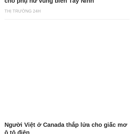
cho phụ nữ vùng biên Tây Ninh
THỊ TRƯỜNG 24H
Người Việt ở Canada thắp lửa cho giấc mơ
ô tô điện