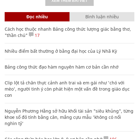
XEM THÊM BÀI VIẾT
Đọc nhiều
Bình luận nhiều
Cách học thuộc nhanh Bảng công thức lượng giác bằng thơ,
"thần chú"
17
Nhiều điểm bất thường ở bằng đại học của Lý Nhã Kỳ
Bảng công thức đạo hàm nguyên hàm cơ bản cần nhớ
Clip lột tả chân thực cảnh anh trai và em gái như 'chó với
mèo', người tinh ý còn phát hiện một vấn đề trong giáo dục
con
Nguyễn Phương Hằng sở hữu khối tài sản "siêu khủng", từng
khoe sổ đỏ tính bằng cân, mắng cựu mẫu 'không có nổi
nghìn tỷ'