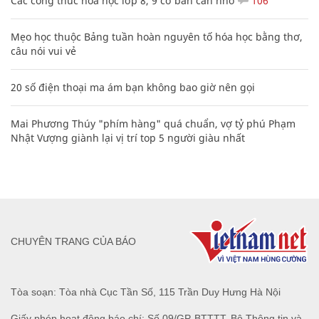
Các công thức hóa học lớp 8, 9 cơ bản cần nhớ
106
Mẹo học thuộc Bảng tuần hoàn nguyên tố hóa học bằng thơ,
câu nói vui vẻ
20 số điện thoại ma ám bạn không bao giờ nên gọi
Mai Phương Thúy "phím hàng" quá chuẩn, vợ tỷ phú Phạm
Nhật Vượng giành lại vị trí top 5 người giàu nhất
CHUYÊN TRANG CỦA BÁO
Tòa soạn: Tòa nhà Cục Tần Số, 115 Trần Duy Hưng Hà Nội
Giấy phép hoạt động báo chí: Số 09/GP-BTTTT, Bộ Thông tin và