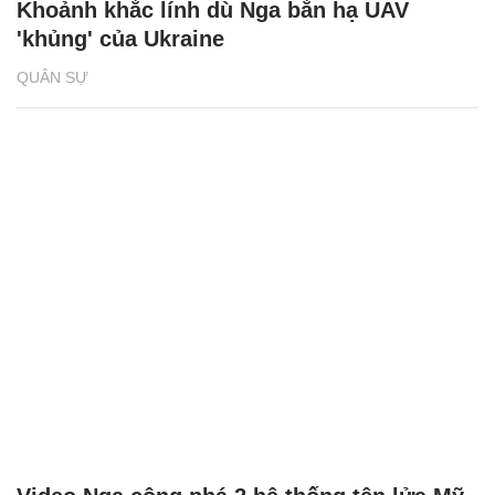
Khoảnh khắc lính dù Nga bắn hạ UAV
'khủng' của Ukraine
QUÂN SỰ