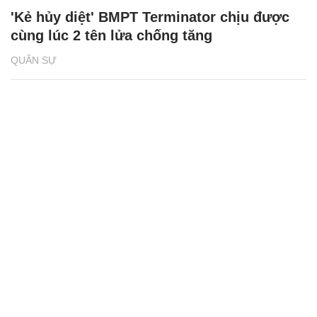
'Kẻ hủy diệt' BMPT Terminator chịu được
cùng lúc 2 tên lửa chống tăng
QUÂN SỰ