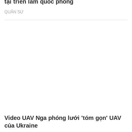
tại triển lãm quốc phòng
QUÂN SỰ
Video UAV Nga phóng lưới 'tóm gọn' UAV
của Ukraine