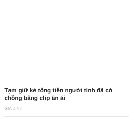
Tạm giữ kẻ tống tiền người tình đã có
chồng bằng clip ân ái
GIA ĐÌNH