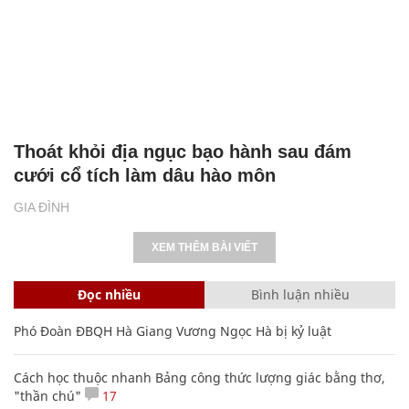
Thoát khỏi địa ngục bạo hành sau đám
cưới cổ tích làm dâu hào môn
GIA ĐÌNH
XEM THÊM BÀI VIẾT
Đọc nhiều
Bình luận nhiều
Phó Đoàn ĐBQH Hà Giang Vương Ngọc Hà bị kỷ luật
Cách học thuộc nhanh Bảng công thức lượng giác bằng thơ,
"thần chú"
17