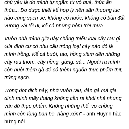
chủ yếu là do mình tự ngâm từ vỏ quả, thức ăn
thừa... Do được thiết kế hợp lý nên sân thượng lúc
nào cũng sạch sẽ, không có nước, không có bùn đất
vương vãi lối đi, kể cả những hôm trời mưa.
Vườn nhà mình giờ đây chẳng thiếu loại cây rau gì.
Gia đình cứ có nhu cầu trồng loại cây nào đó là
mình trồng. Kể cả bưởi, táo, hồng xiêm đến những
cây rau thơm, cây riềng, gừng, sả... Ngoài ra mình
còn nuôi thêm gà để có thêm nguồn thực phẩm thịt,
trứng sạch.
Trong đợt dịch này, nhờ vườn rau, đàn gà mà gia
đình mình mấy tháng không cần ra khỏi nhà nhưng
vẫn đủ thực phẩm. Không những thế, vợ chồng
mình còn tặng bạn bè, hàng xóm
" - anh Huynh hào
hứng nói.