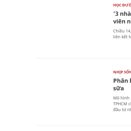
HỌC ĐƯ
‘3 nhà
viên 
Chiều 14
liên kết
NHỊP SỐ
Phân 
sữa
Mô hình 
TPHCM ch
đầu từ n