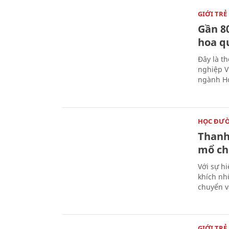
GIỚI TRẺ
Gần 8
hoa q
Đây là t
nghiệp V
ngành Ho
HỌC ĐƯ
Thanh
mổ ch
Với sự hi
khích nh
chuyển v
GIỚI TRẺ