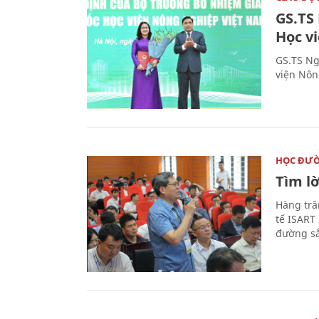
GS.TS
Học v
GS.TS Ng
viện Nôn
HỌC ĐƯ
Tìm lờ
Hàng tră
tế ISART
đường sắ