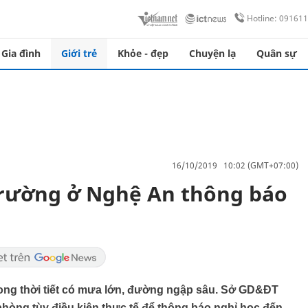
Hotline: 09161
Gia đình
Giới trẻ
Khỏe - đẹp
Chuyện lạ
Quân sự
16/10/2019 10:02 (GMT+07:00)
trường ở Nghệ An thông báo
rong thời tiết có mưa lớn, đường ngập sâu. Sở GD&ĐT
hòng tùy điều kiện thực tế để thông báo nghỉ học đến