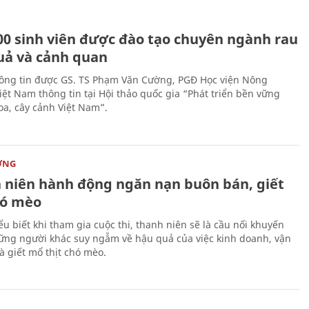
00 sinh viên được đào tạo chuyên ngành rau
uả và cảnh quan
hông tin được GS. TS Phạm Văn Cường, PGĐ Học viện Nông
iệt Nam thông tin tại Hội thảo quốc gia “Phát triển bền vững
a, cây cảnh Việt Nam”.
ỜNG
 niên hành động ngăn nạn buôn bán, giết
ó mèo
ểu biết khi tham gia cuộc thi, thanh niên sẽ là cầu nối khuyến
ững người khác suy ngẫm về hậu quả của việc kinh doanh, vận
à giết mổ thịt chó mèo.