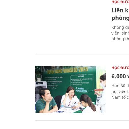
HỌC ĐƯ
Liên 
phòng
Không dừ
viên, si
phòng th
HỌC ĐƯ
6.000 
Hơn 60 d
hội việc
Nam tổ c