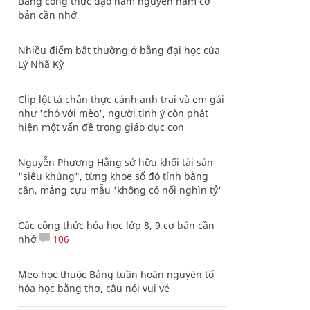
Bảng công thức đạo hàm nguyên hàm cơ
bản cần nhớ
Nhiều điểm bất thường ở bằng đại học của
Lý Nhã Kỳ
Clip lột tả chân thực cảnh anh trai và em gái
như 'chó với mèo', người tinh ý còn phát
hiện một vấn đề trong giáo dục con
Nguyễn Phương Hằng sở hữu khối tài sản
"siêu khủng", từng khoe sổ đỏ tính bằng
cân, mắng cựu mẫu 'không có nổi nghìn tỷ'
Các công thức hóa học lớp 8, 9 cơ bản cần
nhớ
106
Mẹo học thuộc Bảng tuần hoàn nguyên tố
hóa học bằng thơ, câu nói vui vẻ