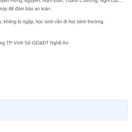
n huyện Hưng Nguyên, Nam Đàn, Thanh Chương, Nghi Lộc…
 nay để đảm bảo an toàn.
 không bị ngập, học sinh vẫn đi học bình thường.
nặng TP Vinh Sở GD&ĐT Nghệ An