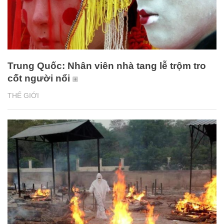
Trung Quốc: Nhân viên nhà tang lễ trộm tro
cốt người nổi
THẾ GIỚI