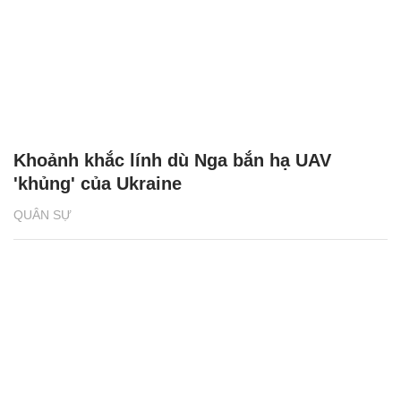
Khoảnh khắc lính dù Nga bắn hạ UAV
'khủng' của Ukraine
QUÂN SỰ