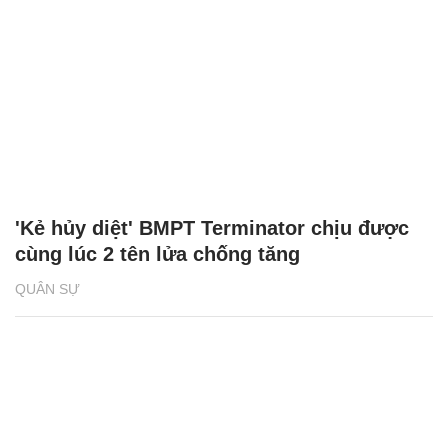
'Kẻ hủy diệt' BMPT Terminator chịu được
cùng lúc 2 tên lửa chống tăng
QUÂN SỰ