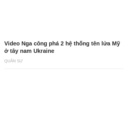
Video Nga công phá 2 hệ thống tên lửa Mỹ
ở tây nam Ukraine
QUÂN SỰ