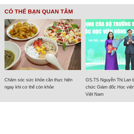
CÓ THỂ BẠN QUAN TÂM
Chăm sóc sức khỏe cần thực hiện
GS.TS Nguyễn Thị Lan ti
ngay khi cơ thể còn khỏe
chức Giám đốc Học viện
Việt Nam