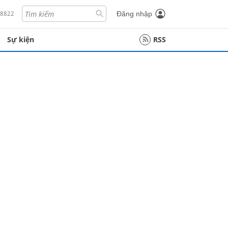
18822
Đăng nhập
Sự kiện
RSS