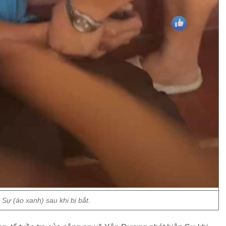
Sự (áo xanh) sau khi bị bắt.