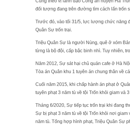
Cũng theo vị lãnh đạo Công an huyện Hà Trun
đối tượng đang trên đường tìm cách lẩn trốn 
Trước đó, vào tối 31/5, lực lượng chức năng đ
Quân Sự trốn trại.
Triệu Quân Sự là người Nùng, quê ở xóm Bản
từng là bộ đội, cấp bậc binh nhì. Tuy nhiên, 
Năm 2012, Sự sát hại chủ quán cafe ở Hà Nội 
Tòa án Quân khu 1 tuyên án chung thân về các
Cuối năm 2015, khi chấp hành án phạt ở Quản
tuyên phạt 3 năm tù về tội Trốn khỏi giam và 3
Tháng 6/2020, Sự tiếp tục trốn trại khi đang t
Sự bị phạt 3 năm tù về tội Trốn khỏi nơi giam 
năm tù. Tổng hợp hình phạt, Triệu Quân Sự ph