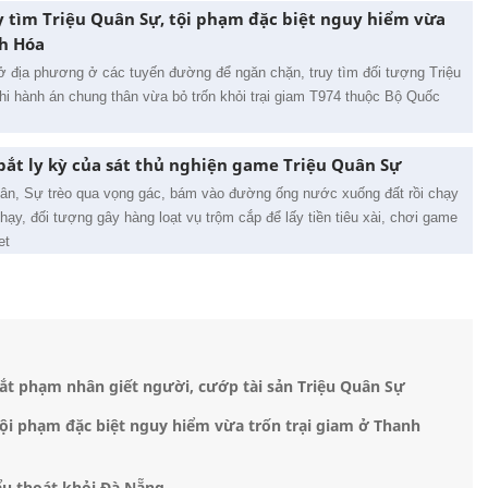
 tìm Triệu Quân Sự, tội phạm đặc biệt nguy hiểm vừa
nh Hóa
t ở địa phương ở các tuyến đường để ngăn chặn, truy tìm đối tượng Triệu
i hành án chung thân vừa bỏ trốn khỏi trại giam T974 thuộc Bộ Quốc
 bắt ly kỳ của sát thủ nghiện game Triệu Quân Sự
n, Sự trèo qua vọng gác, bám vào đường ống nước xuống đất rồi chạy
ạy, đối tượng gây hàng loạt vụ trộm cắp để lấy tiền tiêu xài, chơi game
et
ắt phạm nhân giết người, cướp tài sản Triệu Quân Sự
ội phạm đặc biệt nguy hiểm vừa trốn trại giam ở Thanh
tẩu thoát khỏi Đà Nẵng