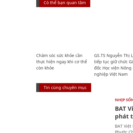
Có thể bạn quan tâm
Chăm sóc sức khỏe cần
GS.TS Nguyễn Thị 
thực hiện ngay khi cơ thể
tiếp tục giữ chức 
còn khỏe
đốc Học viện Nông
nghiệp Việt Nam
Tin cùng chuyên mục
NHỊP SỐ
BAT V
phát t
BAT Việt
Phước Ch