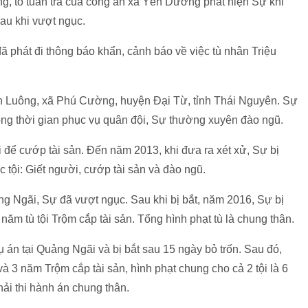
g, tổ tuần tra của công an xã Yên Dương phát hiện Sự khi
sau khi vượt ngục.
ã phát đi thông báo khẩn, cảnh báo về việc tù nhân Triệu
 Luông, xã Phú Cường, huyện Đại Từ, tỉnh Thái Nguyên. Sự
trong thời gian phục vụ quân đội, Sự thường xuyên đào ngũ.
để cướp tài sản. Đến năm 2013, khi đưa ra xét xử, Sự bị
 tội: Giết người, cướp tài sản và đào ngũ.
g Ngãi, Sự đã vượt ngục. Sau khi bị bắt, năm 2016, Sự bị
 năm tù tội Trộm cắp tài sản. Tổng hình phạt tù là chung thân.
hụ án tại Quảng Ngãi và bị bắt sau 15 ngày bỏ trốn. Sau đó,
và 3 năm Trộm cắp tài sản, hình phạt chung cho cả 2 tội là 6
ải thi hành án chung thân.