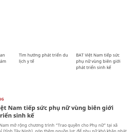
Lan
Tìm hướng phát triển du
BAT Việt Nam tiếp sức
Giám
lịch y tế
phụ nữ vùng biên giới
phát triển sinh kế
NG
iệt Nam tiếp sức phụ nữ vùng biên giới
riển sinh kế
 Nam mở rộng chương trình “Trao quyền cho Phụ nữ” tại xã
ỉ (tỉnh Tây Ninh), góp thêm nguồn lực để phụ nữ khó khăn phát