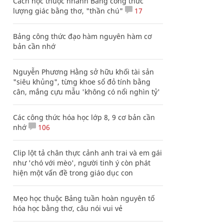
Cách học thuộc nhanh Bảng công thức
lượng giác bằng thơ, "thần chú"
17
Bảng công thức đạo hàm nguyên hàm cơ
bản cần nhớ
Nguyễn Phương Hằng sở hữu khối tài sản
"siêu khủng", từng khoe sổ đỏ tính bằng
cân, mắng cựu mẫu 'không có nổi nghìn tỷ'
Các công thức hóa học lớp 8, 9 cơ bản cần
nhớ
106
Clip lột tả chân thực cảnh anh trai và em gái
như 'chó với mèo', người tinh ý còn phát
hiện một vấn đề trong giáo dục con
Mẹo học thuộc Bảng tuần hoàn nguyên tố
hóa học bằng thơ, câu nói vui vẻ