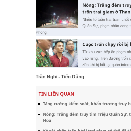
Nóng: Trắng đêm truy
trốn trại giam ở Tha
Nhiều tổ tuần tra, trạm chố
Quân Sự, phạm nhân đang th
Phòng.
Cuộc trốn chạy rồi bị
Từ khu vực bếp ăn phạm nhâ
vào rừng. Trên đường trốn ch
đến khi bị bắt tại quán intern
Trần Nghị - Tiến Dũng
TIN LIÊN QUAN
Tăng cường kiểm soát, khẩn trương truy b
Nóng: Trắng đêm truy tìm Triệu Quân Sự, t
Hóa
Kẻ sát nhân trốn khỏi trại giam có thể đã 