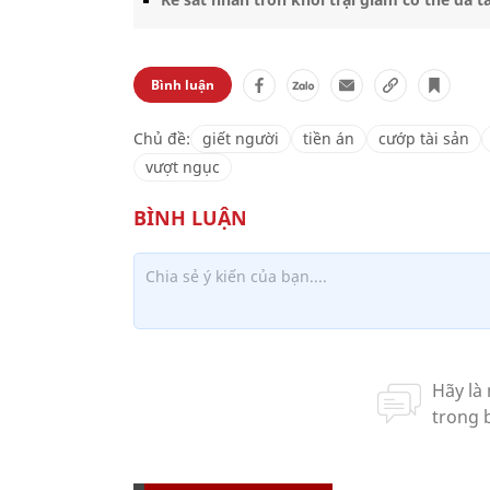
Bình luận
Chủ đề:
giết người
tiền án
cướp tài sản
vượt ngục