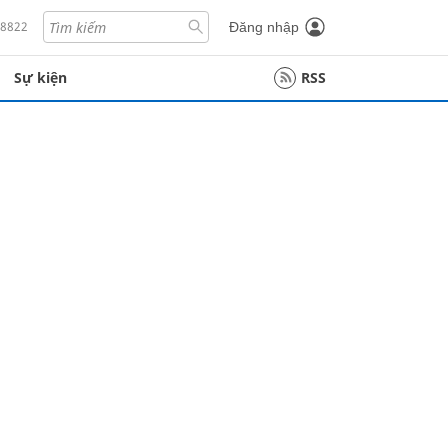
18822
Đăng nhập
Sự kiện
RSS