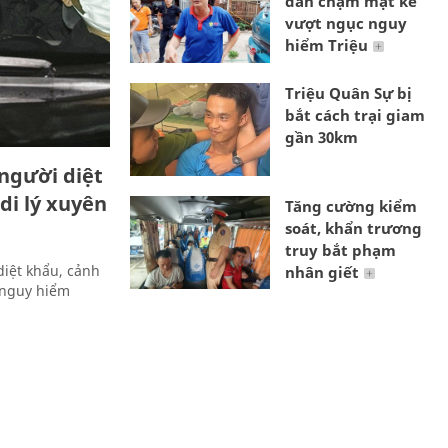
dân chạm mặt kẻ
vượt ngục nguy
hiểm Triệu
Triệu Quân Sự bị
bắt cách trại giam
gần 30km
người diệt
di lý xuyên
Tăng cường kiểm
soát, khẩn trương
truy bắt phạm
iệt khẩu, cảnh
nhân giết
 nguy hiểm