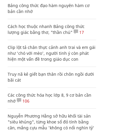
Bảng công thức đạo hàm nguyên hàm cơ
bản cần nhớ
Cách học thuộc nhanh Bảng công thức
lượng giác bằng thơ, "thần chú"
17
Clip lột tả chân thực cảnh anh trai và em gái
như 'chó với mèo', người tinh ý còn phát
hiện một vấn đề trong giáo dục con
Truy nã kẻ giết bạn thân rồi chôn ngồi dưới
bãi cát
Các công thức hóa học lớp 8, 9 cơ bản cần
nhớ
106
Nguyễn Phương Hằng sở hữu khối tài sản
"siêu khủng", từng khoe sổ đỏ tính bằng
cân, mắng cựu mẫu 'không có nổi nghìn tỷ'