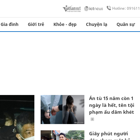
Hotline: 09161
Gia đình
Giới trẻ
Khỏe - đẹp
Chuyện lạ
Quân sự
Án tù 15 năm còn 1
ngày là hết, tên tội
phạm ấu dâm khét
Giây phút người