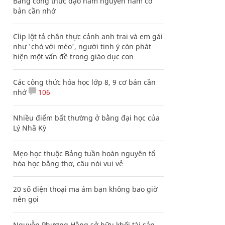
Bảng công thức đạo hàm nguyên hàm cơ
bản cần nhớ
Clip lột tả chân thực cảnh anh trai và em gái
như 'chó với mèo', người tinh ý còn phát
hiện một vấn đề trong giáo dục con
Các công thức hóa học lớp 8, 9 cơ bản cần
nhớ
106
Nhiều điểm bất thường ở bằng đại học của
Lý Nhã Kỳ
Mẹo học thuộc Bảng tuần hoàn nguyên tố
hóa học bằng thơ, câu nói vui vẻ
20 số điện thoại ma ám bạn không bao giờ
nên gọi
Nguyễn Phương Hằng sở hữu khối tài sản