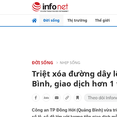
Đời sống
Thị trường
Thế giới
ĐỜI SỐNG
NHỊP SỐNG
Triệt xóa đường dây 
Bình, giao dịch hơn 1
Công an TP Đồng Hới (Quảng Bình) vừa tr
số lô, số đề lớn với lượng tiền giao dịch m