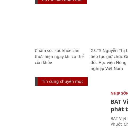
Chăm sóc sức khỏe cần
GS.TS Nguyễn Thị 
thực hiện ngay khi cơ thể
tiếp tục giữ chức 
còn khỏe
đốc Học viện Nông
nghiệp Việt Nam
Tin cùng chuyên mục
NHỊP SỐ
BAT V
phát t
BAT Việt
Phước Ch