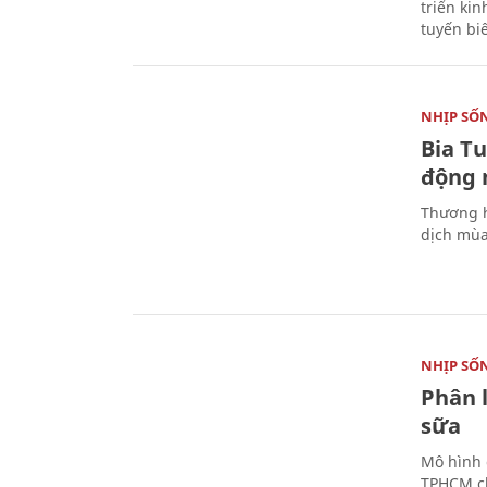
triển ki
tuyến bi
NHỊP SỐ
Bia T
động 
Thương h
dịch mùa
NHỊP SỐ
Phân 
sữa
Mô hình 
TPHCM ch