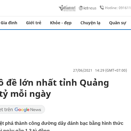
Hotline: 09161
Gia đình
Giới trẻ
Khỏe - đẹp
Chuyện lạ
Quân sự
27/06/2021 14:29 (GMT+07:00)
lô đề lớn nhất tỉnh Quảng
 tỷ mỗi ngày
iệt phá thành công đường dây đánh bạc bằng hình thức
ỗi ngày gần 1,3 tỷ đồng.