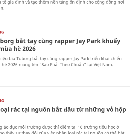
nh tế gia đình và tạo thêm nền tảng ổn định cho cộng đồng nơi
ên.
NG
uborg bắt tay cùng rapper Jay Park khuấy
mùa hè 2026
iệu bia Tuborg bắt tay cùng rapper Jay Park triển khai chiến
 hè 2026 mang tên "Sao Phải Theo Chuẩn” tại Việt Nam.
NG
loại rác tại nguồn bắt đầu từ những vỏ hộp
giáo dục môi trường được thí điểm tại 16 trường tiểu học ở
o thấy sự thay đổi của việc phân loại rác tại nguồn có thể bắt