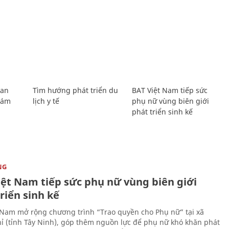
Lan
Tìm hướng phát triển du
BAT Việt Nam tiếp sức
Giám
lịch y tế
phụ nữ vùng biên giới
phát triển sinh kế
NG
iệt Nam tiếp sức phụ nữ vùng biên giới
riển sinh kế
 Nam mở rộng chương trình “Trao quyền cho Phụ nữ” tại xã
ỉ (tỉnh Tây Ninh), góp thêm nguồn lực để phụ nữ khó khăn phát