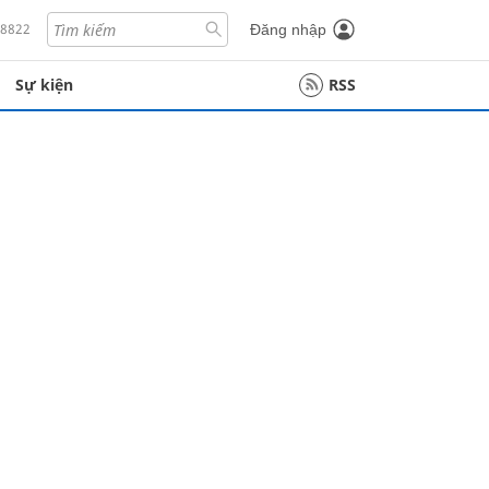
18822
Đăng nhập
Sự kiện
RSS