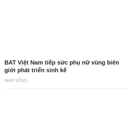
BAT Việt Nam tiếp sức phụ nữ vùng biên
giới phát triển sinh kế
NHỊP SỐNG