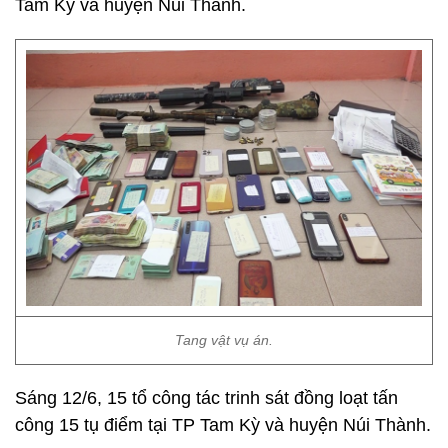
Tam Kỳ và huyện Núi Thành.
Tang vật vụ án.
Sáng 12/6, 15 tổ công tác trinh sát đồng loạt tấn
công 15 tụ điểm tại TP Tam Kỳ và huyện Núi Thành.