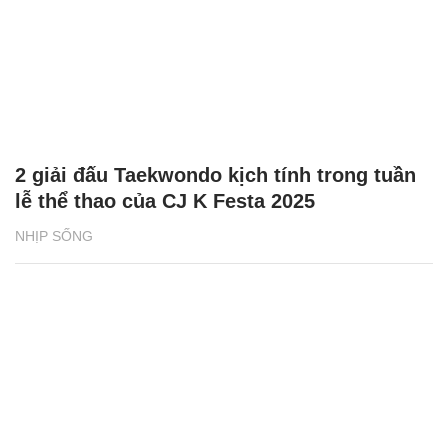
2 giải đấu Taekwondo kịch tính trong tuần
lễ thể thao của CJ K Festa 2025
NHỊP SỐNG