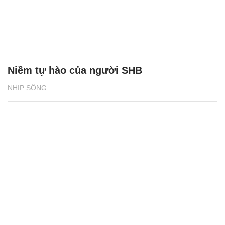
Niềm tự hào của người SHB
NHỊP SỐNG