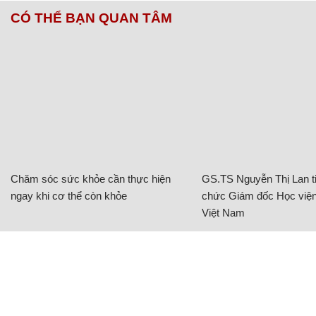
CÓ THỂ BẠN QUAN TÂM
Chăm sóc sức khỏe cần thực hiện
GS.TS Nguyễn Thị Lan ti
ngay khi cơ thể còn khỏe
chức Giám đốc Học viện
Việt Nam