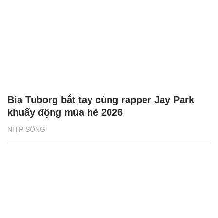
Bia Tuborg bắt tay cùng rapper Jay Park
khuấy động mùa hè 2026
NHỊP SỐNG