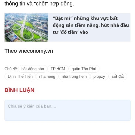
thông tin và "chốt" hợp đồng.
“Bật mí” những khu vực bất
động sản tiềm năng, hút nhà đầu
tư ‘đổ tiền’ vào
Theo vneconomy.vn
Chủ đề:
bất động sản
TP.HCM
quận Tân Phú
Đinh Thế Hiển
nhà riêng
nhà trong hẻm
propzy
sốt đất