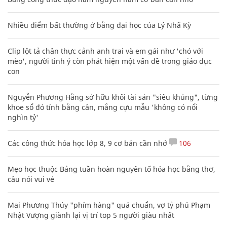
Nhiều điểm bất thường ở bằng đại học của Lý Nhã Kỳ
Clip lột tả chân thực cảnh anh trai và em gái như 'chó với
mèo', người tinh ý còn phát hiện một vấn đề trong giáo dục
con
Nguyễn Phương Hằng sở hữu khối tài sản "siêu khủng", từng
khoe sổ đỏ tính bằng cân, mắng cựu mẫu 'không có nổi
nghìn tỷ'
Các công thức hóa học lớp 8, 9 cơ bản cần nhớ
106
Mẹo học thuộc Bảng tuần hoàn nguyên tố hóa học bằng thơ,
câu nói vui vẻ
Mai Phương Thúy "phím hàng" quá chuẩn, vợ tỷ phú Phạm
Nhật Vượng giành lại vị trí top 5 người giàu nhất