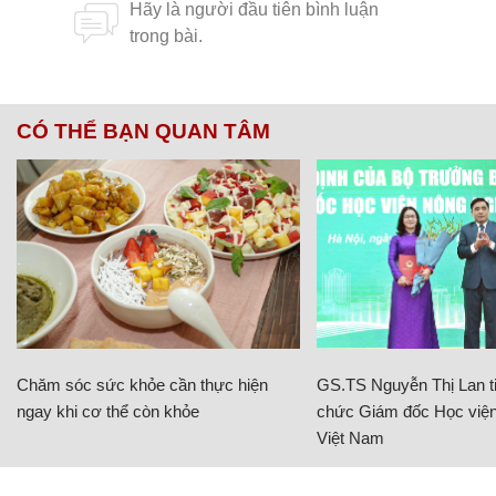
CÓ THỂ BẠN QUAN TÂM
Chăm sóc sức khỏe cần thực hiện
GS.TS Nguyễn Thị Lan ti
ngay khi cơ thể còn khỏe
chức Giám đốc Học viện
Việt Nam