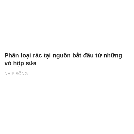
Phân loại rác tại nguồn bắt đầu từ những
vỏ hộp sữa
NHỊP SỐNG