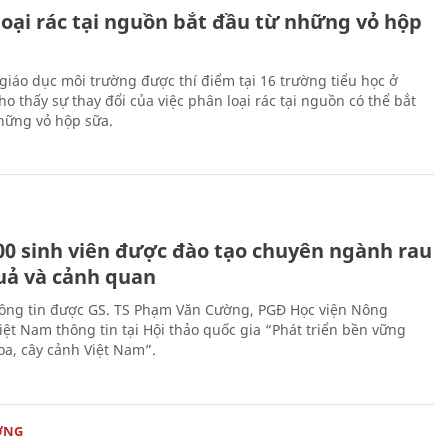
loại rác tại nguồn bắt đầu từ những vỏ hộp
giáo dục môi trường được thí điểm tại 16 trường tiểu học ở
o thấy sự thay đổi của việc phân loại rác tại nguồn có thể bắt
hững vỏ hộp sữa.
00 sinh viên được đào tạo chuyên ngành rau
uả và cảnh quan
hông tin được GS. TS Phạm Văn Cường, PGĐ Học viện Nông
iệt Nam thông tin tại Hội thảo quốc gia “Phát triển bền vững
a, cây cảnh Việt Nam”.
ỜNG