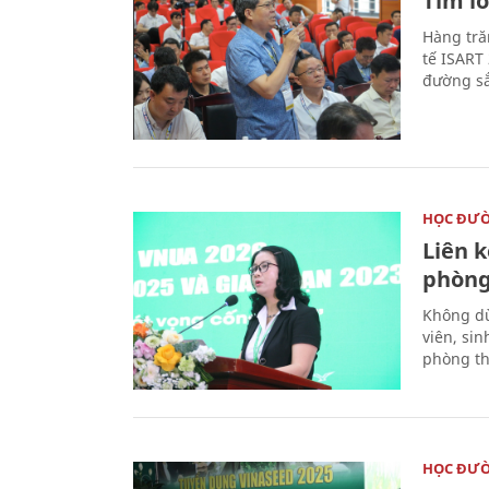
Tìm lờ
Hàng tră
tế ISART
đường sắ
HỌC ĐƯ
Liên 
phòng
Không dừ
viên, si
phòng th
HỌC ĐƯ