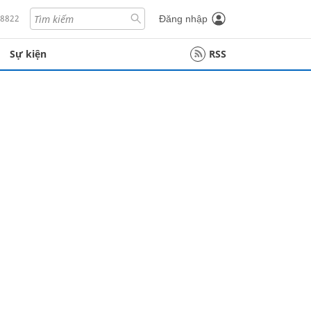
18822
Đăng nhập
Sự kiện
RSS