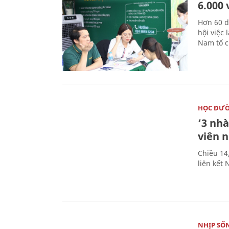
6.000 
Hơn 60 d
hội việc
Nam tổ c
HỌC ĐƯ
‘3 nhà
viên 
Chiều 14
liên kết
NHỊP SỐ