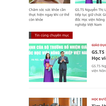
Chăm sóc sức khỏe cần
GS.TS Nguyễn Thị 
thực hiện ngay khi cơ thể
tiếp tục giữ chức 
còn khỏe
đốc Học viện Nông
nghiệp Việt Nam
Tin cùng chuyên mục
GIÁO DỤ
GS.TS
Học v
GS.TS Ng
viện Nôn
HỌC ĐƯ