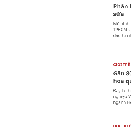
Phân 
sữa
Mô hình 
TPHCM ch
đầu từ n
GIỚI TRẺ
Gần 8
hoa q
Đây là t
nghiệp V
ngành Ho
HỌC ĐƯ