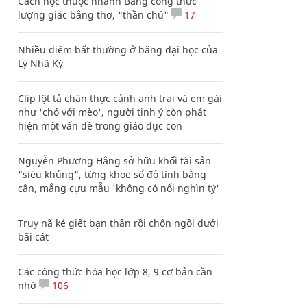
Cách học thuộc nhanh Bảng công thức
lượng giác bằng thơ, "thần chú"
17
Nhiều điểm bất thường ở bằng đại học của
Lý Nhã Kỳ
Clip lột tả chân thực cảnh anh trai và em gái
như 'chó với mèo', người tinh ý còn phát
hiện một vấn đề trong giáo dục con
Nguyễn Phương Hằng sở hữu khối tài sản
"siêu khủng", từng khoe sổ đỏ tính bằng
cân, mắng cựu mẫu 'không có nổi nghìn tỷ'
Truy nã kẻ giết bạn thân rồi chôn ngồi dưới
bãi cát
Các công thức hóa học lớp 8, 9 cơ bản cần
nhớ
106