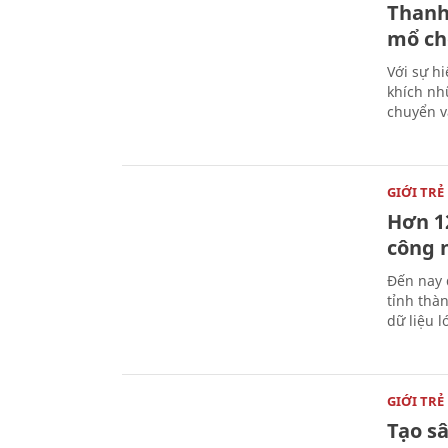
Thanh
mổ ch
Với sự hi
khích nh
chuyển v
GIỚI TRẺ
Hơn 12
công 
Đến nay 
tỉnh thàn
dữ liệu 
GIỚI TRẺ
Tạo s