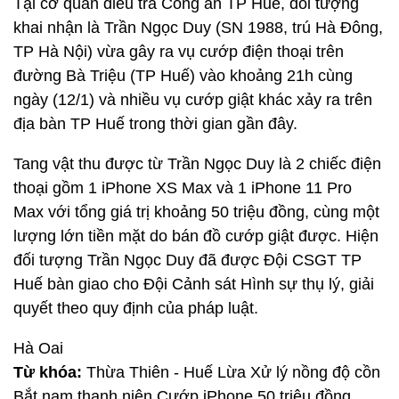
Tại cơ quan điều tra Công an TP Huế, đối tượng
khai nhận là Trần Ngọc Duy (SN 1988, trú Hà Đông,
TP Hà Nội) vừa gây ra vụ cướp điện thoại trên
đường Bà Triệu (TP Huế) vào khoảng 21h cùng
ngày (12/1) và nhiều vụ cướp giật khác xảy ra trên
địa bàn TP Huế trong thời gian gần đây.
Tang vật thu được từ Trần Ngọc Duy là 2 chiếc điện
thoại gồm 1 iPhone XS Max và 1 iPhone 11 Pro
Max với tổng giá trị khoảng 50 triệu đồng, cùng một
lượng lớn tiền mặt do bán đồ cướp giật được. Hiện
đối tượng Trần Ngọc Duy đã được Đội CSGT TP
Huế bàn giao cho Đội Cảnh sát Hình sự thụ lý, giải
quyết theo quy định của pháp luật.
Hà Oai
Từ khóa:
Thừa Thiên - Huế Lừa Xử lý nồng độ cồn
Bắt nam thanh niên Cướp iPhone 50 triệu đồng.