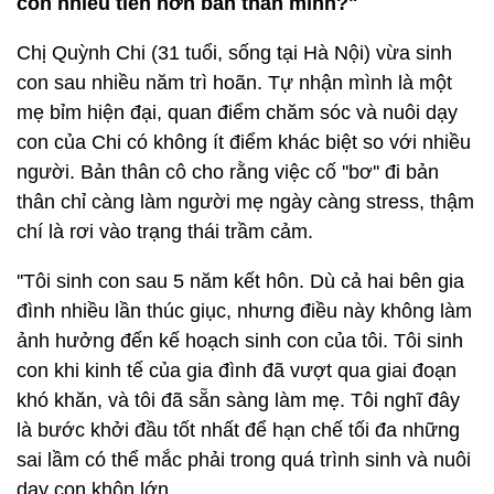
con nhiều tiền hơn bản thân mình?"
Chị Quỳnh Chi (31 tuổi, sống tại Hà Nội) vừa sinh
con sau nhiều năm trì hoãn. Tự nhận mình là một
mẹ bỉm hiện đại, quan điểm chăm sóc và nuôi dạy
con của Chi có không ít điểm khác biệt so với nhiều
người. Bản thân cô cho rằng việc cố ''bơ'' đi bản
thân chỉ càng làm người mẹ ngày càng stress, thậm
chí là rơi vào trạng thái trầm cảm.
''Tôi sinh con sau 5 năm kết hôn. Dù cả hai bên gia
đình nhiều lần thúc giục, nhưng điều này không làm
ảnh hưởng đến kế hoạch sinh con của tôi. Tôi sinh
con khi kinh tế của gia đình đã vượt qua giai đoạn
khó khăn, và tôi đã sẵn sàng làm mẹ. Tôi nghĩ đây
là bước khởi đầu tốt nhất để hạn chế tối đa những
sai lầm có thể mắc phải trong quá trình sinh và nuôi
dạy con khôn lớn.