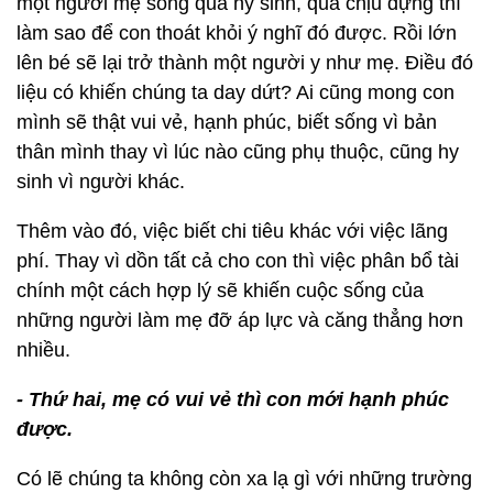
một người mẹ sống quá hy sinh, quá chịu đựng thì
làm sao để con thoát khỏi ý nghĩ đó được. Rồi lớn
lên bé sẽ lại trở thành một người y như mẹ. Điều đó
liệu có khiến chúng ta day dứt? Ai cũng mong con
mình sẽ thật vui vẻ, hạnh phúc, biết sống vì bản
thân mình thay vì lúc nào cũng phụ thuộc, cũng hy
sinh vì người khác.
Thêm vào đó, việc biết chi tiêu khác với việc lãng
phí. Thay vì dồn tất cả cho con thì việc phân bổ tài
chính một cách hợp lý sẽ khiến cuộc sống của
những người làm mẹ đỡ áp lực và căng thẳng hơn
nhiều.
- Thứ hai, mẹ có vui vẻ thì con mới hạnh phúc
được.
Có lẽ chúng ta không còn xa lạ gì với những trường