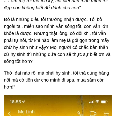
- "Làm mẹ rồi mà ích kỷ, chỉ biết bản thân mình tốt
đẹp còn không biết để dành cho con''.
Đó là những điều tôi thường nhận được. Tôi bỏ
ngoài tai, miễn sao mình vẫn sống tốt, con vẫn lớn
khỏe là được. Nhưng thật lòng, có đôi khi, tôi vẫn
phải tự hỏi, từ khi nào làm mẹ là gói gọn trong mấy
chữ hy sinh như vậy? Mọi người có chắc bản thân
cứ hy sinh thì những đứa con sẽ thực sự biết ơn và
sống tốt hơn?
Thời đại nào rồi mà phải hy sinh, tôi thà dùng hàng
nội mà có tiền dư cho mình đi spa, mua sắm còn
hơn!"