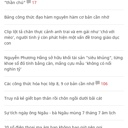
"thần chú"
17
Bảng công thức đạo hàm nguyên hàm cơ bản cần nhớ
Clip lột tả chân thực cảnh anh trai và em gái như 'chó với
mèo', người tinh ý còn phát hiện một vấn đề trong giáo dục
con
Nguyễn Phương Hằng sở hữu khối tài sản "siêu khủng", từng
khoe sổ đỏ tính bằng cân, mắng cựu mẫu 'không có nổi
nghìn tỷ'
Các công thức hóa học lớp 8, 9 cơ bản cần nhớ
106
Truy nã kẻ giết bạn thân rồi chôn ngồi dưới bãi cát
Sự tích ngày ông Ngâu - bà Ngâu mùng 7 tháng 7 âm lịch
20 số điện thoại ma ám bạn không bao giờ nên gọi