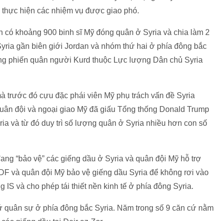
h thực hiện các nhiệm vụ được giao phó.
n có khoảng 900 binh sĩ Mỹ đóng quân ở Syria và chia làm 2
ria gần biên giới Jordan và nhóm thứ hai ở phía đông bắc
súng phiến quân người Kurd thuộc Lực lượng Dân chủ Syria
 trước đó cựu đặc phái viên Mỹ phụ trách vấn đề Syria
quân đội và ngoại giao Mỹ đã giấu Tổng thống Donald Trump
ia và từ đó duy trì số lượng quân ở Syria nhiều hơn con số
ng “bảo vệ” các giếng dầu ở Syria và quân đội Mỹ hỗ trợ
F và quân đội Mỹ bảo vệ giếng dầu Syria để không rơi vào
IS và cho phép tái thiết nền kinh tế ở phía đông Syria.
ứ quân sự ở phía đông bắc Syria. Năm trong số 9 căn cứ nằm