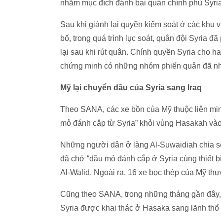
nhằm mục đích đánh bại quân chính phủ Syria
Sau khi giành lại quyền kiểm soát ở các khu 
bố, trong quá trình lục soát, quân đội Syria 
lại sau khi rút quân. Chính quyền Syria cho ha
chứng minh có những nhóm phiến quân đã nhận
Mỹ lại chuyển dầu của Syria sang Iraq
Theo SANA, các xe bồn của Mỹ thuộc liên mi
mỏ đánh cắp từ Syria” khỏi vùng Hasakah vào 
Những người dân ở làng Al-Suwaidiah chia s
đã chở “dầu mỏ đánh cắp ở Syria cùng thiết bị
Al-Walid. Ngoài ra, 16 xe bọc thép của Mỹ thực
Cũng theo SANA, trong những tháng gần đây,
Syria được khai thác ở Hasaka sang lãnh thổ 