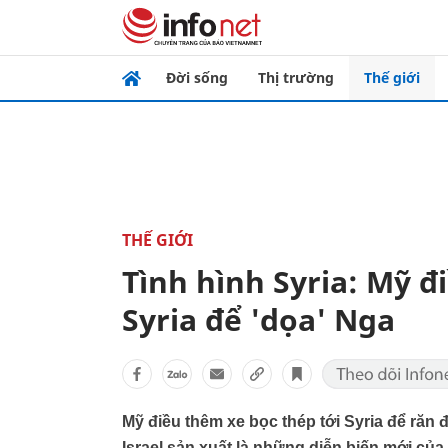
Đời sống
Thị trường
Thế giới
THẾ GIỚI
Tình hình Syria: Mỹ đ
Syria để 'dọa' Nga
Mỹ điều thêm xe bọc thép tới Syria để răn 
Israel sản xuất là những diễn biến mới của 