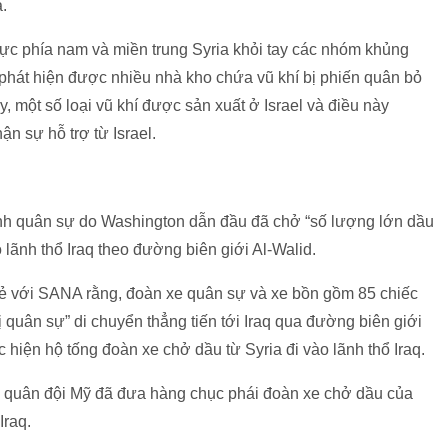
.
vực phía nam và miền trung Syria khỏi tay các nhóm khủng
đã phát hiện được nhiều nhà kho chứa vũ khí bị phiến quân bỏ
y, một số loại vũ khí được sản xuất ở Israel và điều này
 sự hỗ trợ từ Israel.
nh quân sự do Washington dẫn đầu đã chở “số lượng lớn dầu
lãnh thổ Iraq theo đường biên giới Al-Walid.
ẻ với SANA rằng, đoàn xe quân sự và xe bồn gồm 85 chiếc
 quân sự” di chuyển thẳng tiến tới Iraq qua đường biên giới
 hiện hộ tống đoàn xe chở dầu từ Syria đi vào lãnh thổ Iraq.
 quân đội Mỹ đã đưa hàng chục phái đoàn xe chở dầu của
Iraq.