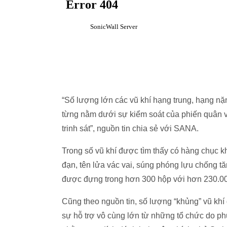
“Số lượng lớn các vũ khí hạng trung, hạng n
từng nằm dưới sự kiểm soát của phiến quân v
trinh sát”, nguồn tin chia sẻ với SANA.
Trong số vũ khí được tìm thấy có hàng chục k
đạn, tên lửa vác vai, súng phóng lựu chống t
được đựng trong hơn 300 hộp với hơn 230.00
Cũng theo nguồn tin, số lượng “khủng” vũ k
sự hỗ trợ vô cùng lớn từ những tổ chức do p