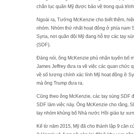
chắn lục quân Mỹ được bảo vệ trong quá trìn
Ngoài ra, Tướng McKenzie cho biết thêm, hiệ
nhóm. Nhóm thứ nhất hoạt động ở phía nam Sy
Syria, nơi quân đội Mỹ đang hỗ trợ các tay 
(SDF).
Đáng nói, ông McKenzie phủ nhận tuyên bố mà
James Jeffrey đưa ra về việc các quan chức 
về số lượng chính xác lính Mỹ hoạt động ở Syr
mà ông Trump đưa ra.
Cũng theo ông McKenzie, các tay súng SDF đa
SDF làm việc này. Ông McKenzie cho rằng, SD
tay nhóm khủng bố Nhà nước Hồi giáo tự xưng 
Kể từ năm 2015, Mỹ đã cho thành lập 9 căn c