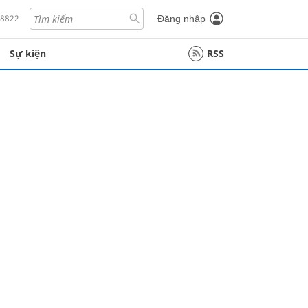
18822
Đăng nhập
Sự kiện
RSS