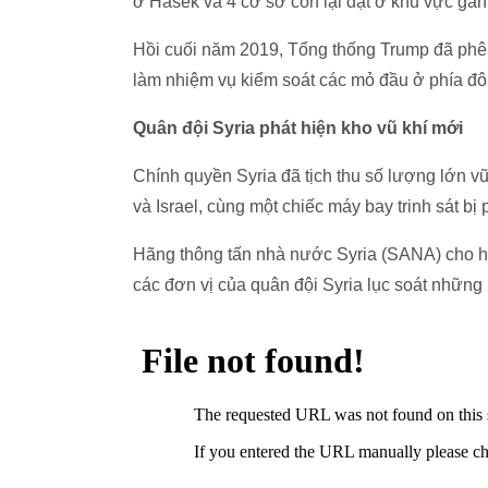
ở Hasek và 4 cơ sở còn lại đặt ở khu vực gần 
Hồi cuối năm 2019, Tổng thống Trump đã phê c
làm nhiệm vụ kiểm soát các mỏ đầu ở phía đô
Quân đội Syria phát hiện kho vũ khí mới
Chính quyền Syria đã tịch thu số lượng lớn 
và Israel, cùng một chiếc máy bay trinh sát bị
Hãng thông tấn nhà nước Syria (SANA) cho hay
các đơn vị của quân đội Syria lục soát những