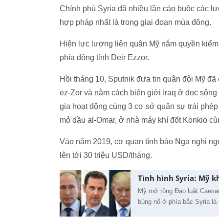
Chính phủ Syria đã nhiều lần cáo buộc các l
hợp pháp nhất là trong giai đoạn mùa đông.
Hiện lực lượng liên quân Mỹ nắm quyền kiểm
phía đông tỉnh Deir Ezzor.
Hồi tháng 10, Sputnik đưa tin quân đội Mỹ đã
ez-Zor và nằm cách biên giới Iraq ở dọc sôn
gia hoạt động cùng 3 cơ sở quân sự trái phé
mỏ dầu al-Omar, ở nhà máy khí đốt Konkio cù
Vào năm 2019, cơ quan tình báo Nga nghi ngờ
lên tới 30 triệu USD/tháng.
Tình hình Syria: Mỹ k
Mỹ mở rộng Đạo luật Caesar 
bùng nổ ở phía bắc Syria là