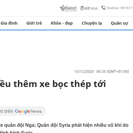
Hotline: 09161
Gia đình
Giới trẻ
Khỏe - đẹp
Chuyện lạ
Quân sự
15/12/2020 06:35 (GMT+07:00)
iều thêm xe bọc thép tới
đe quân đội Nga; Quân đội Syria phát hiện nhiều vũ khí do
tình hình Syria.