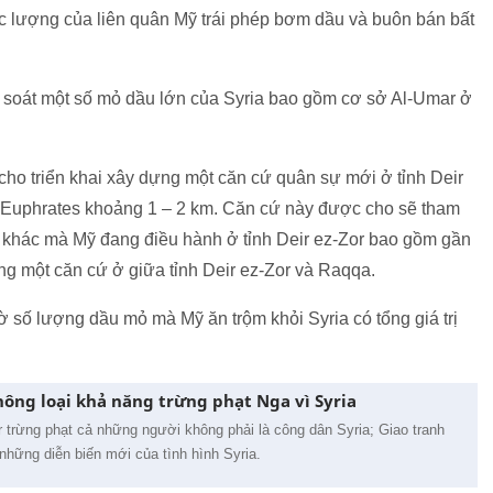
ực lượng của liên quân Mỹ trái phép bơm dầu và buôn bán bất
 soát một số mỏ dầu lớn của Syria bao gồm cơ sở Al-Umar ở
 cho triển khai xây dựng một căn cứ quân sự mới ở tỉnh Deir
g Euphrates khoảng 1 – 2 km. Căn cứ này được cho sẽ tham
p khác mà Mỹ đang điều hành ở tỉnh Deir ez-Zor bao gồm gần
ng một căn cứ ở giữa tỉnh Deir ez-Zor và Raqqa.
 số lượng dầu mỏ mà Mỹ ăn trộm khỏi Syria có tổng giá trị
hông loại khả năng trừng phạt Nga vì Syria
trừng phạt cả những người không phải là công dân Syria; Giao tranh
 những diễn biến mới của tình hình Syria.