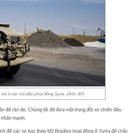
 tra ở các mỏ dầu phía đông Syria. (Ảnh: AP)
ắn để răn đe. Chúng tôi đã đưa một trung đội xe chiến đấu
e nhấn mạnh.
nh để các xe bọc thép M2 Bradley hoạt động ở Syria để chắc