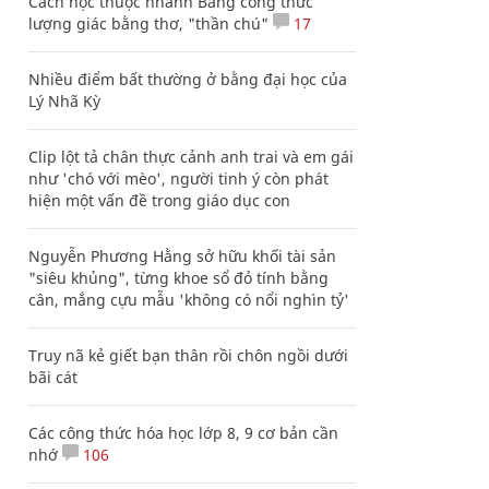
Cách học thuộc nhanh Bảng công thức
lượng giác bằng thơ, "thần chú"
17
Nhiều điểm bất thường ở bằng đại học của
Lý Nhã Kỳ
Clip lột tả chân thực cảnh anh trai và em gái
như 'chó với mèo', người tinh ý còn phát
hiện một vấn đề trong giáo dục con
Nguyễn Phương Hằng sở hữu khối tài sản
"siêu khủng", từng khoe sổ đỏ tính bằng
cân, mắng cựu mẫu 'không có nổi nghìn tỷ'
Truy nã kẻ giết bạn thân rồi chôn ngồi dưới
bãi cát
Các công thức hóa học lớp 8, 9 cơ bản cần
nhớ
106