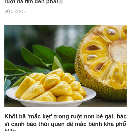
ruột đã tím đen phải
SỨC KHỎE
Khối bã 'mắc kẹt' trong ruột non bé gái, bác
sĩ cảnh báo thói quen dễ mắc bệnh khá phổ